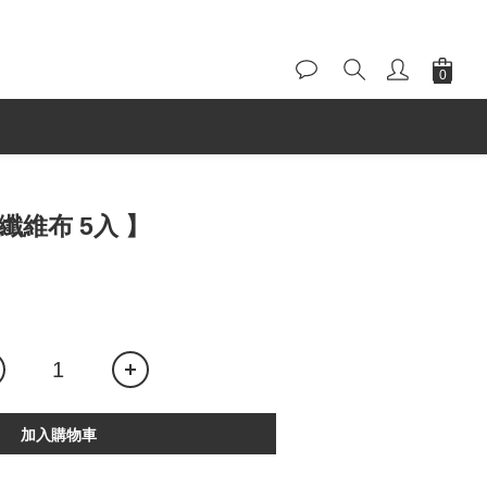
纖維布 5入 】
加入購物車