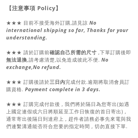
【注意事項
Policy
】
★★★ 目前不接受海外訂購,請見諒
No
international shipping so far, Thanks for your
understanding.
★★★
請於訂購前
確認自己所需的尺寸
,
下單訂購後即
無法退換
,請
考慮清楚,以免造成彼此不便.
No
exchange,No refund.
★★★ 訂購後請於
三日內
完成付款.逾期將取消會員訂
購資格.
Payment complete in 3 days.
★★★ 訂購完成付款後 , 我們將於隔日為您寄出(如遇
上國定連假或六日將順延至工作日恢復的首日寄出) ,
通常寄出後隔日到達府上 , 趕件者請務必事先來電與我
們連繫溝通能否符合您要的指定時間 , 切勿直接下單.