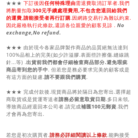
★★★
下訂後因
任何特殊理由
需退費取消訂單者.我們
將酌量扣取
300元手續處理費用,不包含您退回給我們
的運費
,
請能接受者再行訂購
.因網路交易行為難以約束.
因此嚴格執行此條款,還請各位親愛的顧客見諒 .
No
exchange,No refund.
★★★ 由於現今各家品牌製作商品的品質絕無法達到
100%品相上的完美(如少許溢膠.表面些許擦傷.縫線跳
針...等) .
出貨前我們都會仔細檢查商品部分.避免瑕疵
商品寄到您的手中
. 但若您是務必要求完美的顧客或是
有這方面的疑慮.
請不要跟我們購買
.
★★★ 完成付款後.現貨商品將於隔日為您寄出.選擇超
商取貨或是貨運寄送者
請務必留意取貨日期
.多日未領,
導致商品經退回本公司者.請完成
補匯100元郵資
.我們
才會再為您寄出.
若您是初次購買者.
請務必詳細閱讀以上條款
.能夠接受