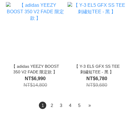
【 adidas YEEZY BOOST
【 Y-3 EL5 GFX SS TEE
350 V2 FADE 限定款 】
刺繡短TEE - 黑 】
NT$6,990
NT$6,780
NT$14,800
NT$9,680
1
2
3
4
5
»