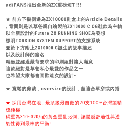
adiFANS推出全新的ZX重磅短T !!!
★ 前方下擺側邊為ZX10000鞋盒上的Article Details
,
背面則是以草爸親自繪製的ZX10000 C OG鞋款為主軸
以全新設計的Future ZX RUNNING SHOE為發想
標明TORSION SYSTEM SUPPORT的支撐系統
並於下方附上ZX10000 C誕生的故事描述
以及設計師的簽名
精緻並經過嚴苛要求的印刷絕對讓人滿意
這款絕對是草爸私心最愛的作品之一
也希望大家都會喜歡這次的設計~
寬鬆的剪裁 , oversize的設計 , 超適合單穿或內搭
★
★ 採用
台灣在地 , 最頂級最自傲的20支100%台灣製精
梳純棉
碼重為310~320/g的黃金重量比例 , 讓體感舒適性與透
氣性得到最棒的平衡!