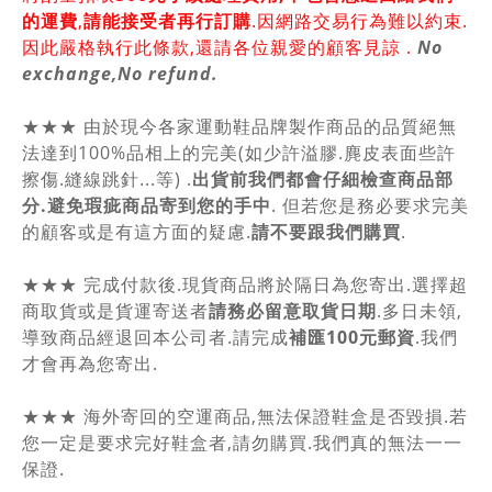
的運費
,
請能接受者再行訂購
.因網路交易行為難以約束.
因此嚴格執行此條款,還請各位親愛的顧客見諒 .
No
exchange,No refund.
★★★ 由於現今各家運動鞋品牌製作商品的品質絕無
法達到100%品相上的完美(如少許溢膠.麂皮表面些許
擦傷.縫線跳針...等) .
出貨前我們都會仔細檢查商品部
分.避免瑕疵商品寄到您的手中
. 但若您是務必要求完美
的顧客或是有這方面的疑慮.
請不要跟我們購買
.
★★★ 完成付款後.現貨商品將於隔日為您寄出.選擇超
商取貨或是貨運寄送者
請務必留意取貨日期
.多日未領,
導致商品經退回本公司者.請完成
補匯100元郵資
.我們
才會再為您寄出.
★★★ 海外寄回的空運商品,無法保證鞋盒是否毀損.若
您一定是要求完好鞋盒者,請勿購買.我們真的無法一一
保證.