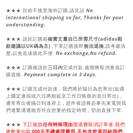
★★★ 目前不接受海外訂購,請見諒
No
international shipping so far, Thanks for your
understanding.
★★★
請於訂購前
確實丈量自己所需尺寸(adidas鞋
款建議以UK碼為主)
,
下單訂購後即
無法退換
,請
考慮清
楚,以免造成彼此不便.
No exchange,No refund.
★★★ 訂購後請於
三日內
完成付款.逾期將取消會員訂
購資格.
Payment complete in 3 days.
★★★ 訂購完成付款後 , 我們將於隔日為您寄出(如遇
上國定連假或六日將順延至工作日恢復的首日寄出) ,
通常寄出後隔日到達府上 , 趕件者請務必事先來電與我
們連繫溝通能否符合您要的指定時間 , 切勿直接下單.
★★★
下訂後因
任何特殊理由
需退費取消訂單者.我們
將酌量扣取
300元手續處理費用,不包含您退回給我們