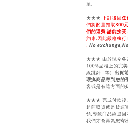
單.
★★★
下訂後因
任
們將酌量扣取
30
們的運費
,
請能接受
約束.因此嚴格執行
.
No exchange,No
★★★ 由於現今
100%品相上的完
線跳針...等) .
出貨
瑕疵商品寄到您的
客或是有這方面的疑
★★★ 完成付款後
超商取貨或是貨運
領,導致商品經退回
我們才會再為您寄出