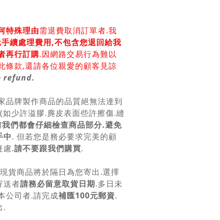
何特殊理由
需退費取消訂單者.我
0元手續處理費用,不包含您退回給我
者再行訂購
.因網路交易行為難以
此條款,還請各位親愛的顧客見諒
 refund.
各家品牌製作商品的品質絕無法達到
美(如少許溢膠.麂皮表面些許擦傷.縫
前我們都會仔細檢查商品部分.避免
手中
. 但若您是務必要求完美的顧
慮.
請不要跟我們購買
.
.現貨商品將於隔日為您寄出.選擇
寄送者
請務必留意取貨日期
.多日未
本公司者.請完成
補匯100元郵資
.
.