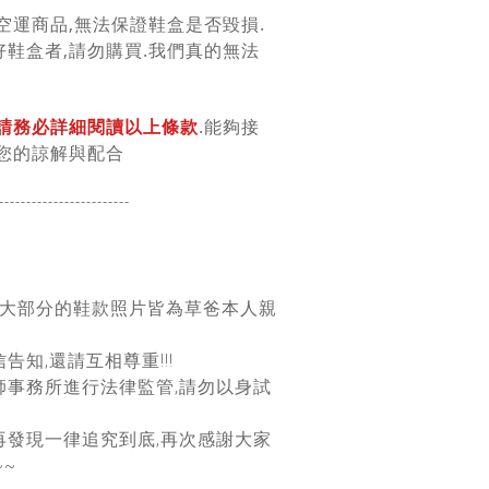
空運商品,無法保證鞋盒是否毀損.
鞋盒者,請勿購買.我們真的無法
請務必詳細閱讀以上條款
.能夠接
您的諒解與配合
------------------
------
團大部分的鞋款照片皆為草爸本人親
告知,還請互相尊重!!!
師事務所進行法律監管,請勿以身試
再發現一律追究到底,再次感謝大家
~~