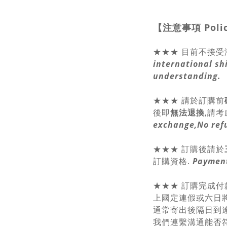
【注意事項
Poli
★★★ 目前不接受
international sh
understanding.
★★★
請於訂購前
後即
無法退換
,請
考
exchange,No ref
★★★ 訂購後請於
訂購資格.
Payment
★★★ 訂購完成付
上國定連假或六日將
通常寄出後隔日到達
我們連繫溝通能否符