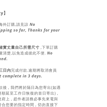
cy
】
海外訂購,請見諒
No
ipping so far, Thanks for your
確實丈量自己所需尺寸
,
下單訂購
慮清楚,以免造成彼此不便.
No
und.
三日內
完成付款.逾期將取消會員
 complete in 3 days.
款後 , 我們將於隔日為您寄出(如遇
順延至工作日恢復的首日寄出) ,
府上 , 趕件者請務必事先來電與
合您要的指定時間 , 切勿直接下