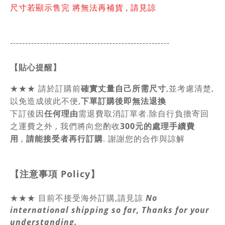
尺寸若顯示售完 將無法再補貨 , 請見諒
-----------------------------------------------
------
【貼心提醒】
★★★
請於訂購前
確實丈量自己所需尺寸
,並考慮清楚,
以免造成彼此不便,
下單訂購後即無法退換
下訂後因
任何理由
需退費取消訂單者.除自行負擔寄回
之運費之外 , 我們將向您酌收
300元的處理手續費
用
,
請能接受者再行訂購
. 謝謝您的合作與諒解
【注意事項
Policy
】
★★★ 目前不接受海外訂購,請見諒
No
international shipping so far, Thanks for your
understanding.