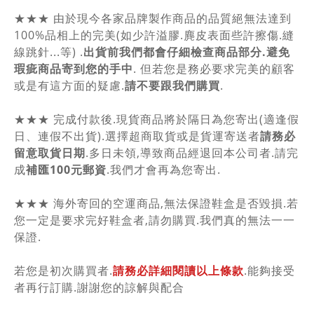
★★★ 由於現今各家品牌製作商品的品質絕無法達到
100%品相上的完美(如少許溢膠.麂皮表面些許擦傷.縫
線跳針...等) .
出貨前我們都會仔細檢查商品部分.避免
瑕疵商品寄到您的手中
. 但若您是務必要求完美的顧客
或是有這方面的疑慮.
請不要跟我們購買
.
★★★ 完成付款後.現貨商品將於隔日為您寄出(適逢假
日、連假不出貨).選擇超商取貨或是貨運寄送者
請務必
留意取貨日期
.多日未領,導致商品經退回本公司者.請完
成
補匯100元郵資
.我們才會再為您寄出.
★★★ 海外寄回的空運商品,無法保證鞋盒是否毀損.若
您一定是要求完好鞋盒者,請勿購買.我們真的無法一一
保證.
若您是初次購買者.
請務必詳細閱讀以上條款
.能夠接受
者再行訂購.謝謝您的諒解與配合