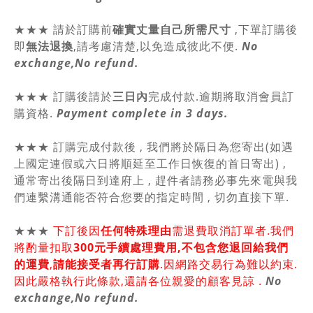
★★★
請於訂購前
確實丈量自己所需尺寸
,
下單訂購後
即
無法退換
,請
考慮清楚,以免造成彼此不便.
No
exchange,No refund.
★★★ 訂購後請於
三日內
完成付款.逾期將取消會員訂
購資格.
Payment complete in 3 days.
★★★ 訂購完成付款後 , 我們將於隔日為您寄出(如遇
上國定連假或六日將順延至工作日恢復的首日寄出) ,
通常寄出後隔日到達府上 , 趕件者請務必事先來電與我
們連繫溝通能否符合您要的指定時間 , 切勿直接下單.
★★★
下訂後因
任何特殊理由
需退費取消訂單者.我們
將酌量扣取
300元手續處理費用,不包含您退回給我們
的運費
,
請能接受者再行訂購
.因網路交易行為難以約束.
因此嚴格執行此條款,還請各位親愛的顧客見諒 .
No
exchange,No refund.