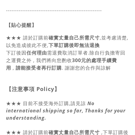
-----------------------------------------------
------
【貼心提醒】
★★★
請於訂購前
確實丈量自己所需尺寸
,並考慮清楚,
以免造成彼此不便,
下單訂購後即無法退換
下訂後因
任何理由
需退費取消訂單者.除自行負擔寄回
之運費之外 , 我們將向您酌收
300元的處理手續費
用
,
請能接受者再行訂購
. 謝謝您的合作與諒解
【注意事項
Policy
】
★★★ 目前不接受海外訂購,請見諒
No
international shipping so far, Thanks for your
understanding.
★★★
請於訂購前
確實丈量自己所需尺寸
,
下單訂購後