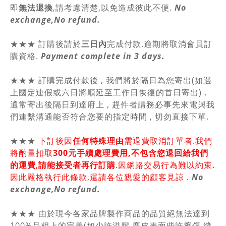
即
無法退換
,請
考慮清楚,以免造成彼此不便.
No
exchange,No refund.
★★★ 訂購後請於
三日內
完成付款.逾期將取消會員訂
購資格.
Payment complete in 3 days.
★★★ 訂購完成付款後 , 我們將於隔日為您寄出(如遇
上國定連假或六日將順延至工作日恢復的首日寄出) ,
通常寄出後隔日到達府上 , 趕件者請務必事先來電與我
們連繫溝通能否符合您要的指定時間 , 切勿直接下單.
★★★
下訂後因
任何特殊理由
需退費取消訂單者.我們
將酌量扣取
300元手續處理費用,不包含您退回給我們
的運費
,
請能接受者再行訂購
.因網路交易行為難以約束.
因此嚴格執行此條款,還請各位親愛的顧客見諒 .
No
exchange,No refund.
★★★ 由於現今各家品牌製作商品的品質絕無法達到
100%品相上的完美(如少許溢膠.麂皮表面些許擦傷.縫