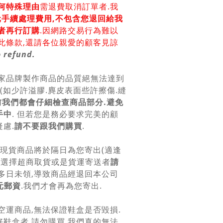
何特殊理由
需退費取消訂單者.我
0元手續處理費用,不包含您退回給我
者再行訂購
.因網路交易行為難以
此條款,還請各位親愛的顧客見諒
 refund.
各家品牌製作商品的品質絕無法達到
美(如少許溢膠.麂皮表面些許擦傷.縫
前我們都會仔細檢查商品部分.避免
手中
. 但若您是務必要求完美的顧
慮.
請不要跟我們購買
.
.現貨商品將於隔日為您寄出(適逢
.選擇超商取貨或是貨運寄送者
請
.多日未領,導致商品經退回本公司
元郵資
.我們才會再為您寄出.
空運商品,無法保證鞋盒是否毀損.
鞋盒者,請勿購買.我們真的無法