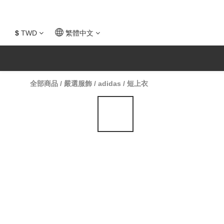
$
TWD
繁體中文
全部商品
/
嚴選服飾
/
adidas
/
短上衣