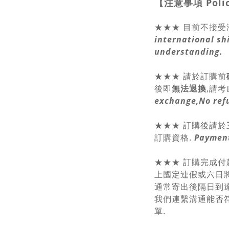
【注意事項
Poli
★★★ 目前不接受
international sh
understanding.
★★★
請於訂購前
後即
無法退換
,請
考
exchange,No ref
★★★ 訂購後請於
訂購資格.
Payment
★★★ 訂購完成付
上國定連假或六日將
通常寄出後隔日到達
我們連繫溝通能否符
單.