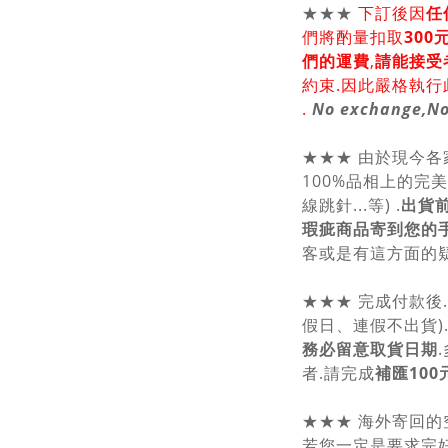
★★★
下訂後因
任
們將酌量扣取
30
們的運費
,
請能接受
約束.因此嚴格執行
.
No exchange,No
★★★ 由於現今
100%品相上的完
線跳針...等) .
出貨
瑕疵商品寄到您的
客或是有這方面的疑
★★★ 完成付款後
假日、連假不出貨)
務必留意取貨日期
者.請完成
補匯100
★★★ 海外寄回的
若您一定是要求完好