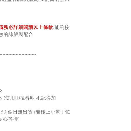
請務必詳細閱讀以上條款
.能夠接
您的諒解與配合
-------------------
------
08
ans (使用ID搜尋即可,記得加
:30
假日無出貨
(若碰上小幫手忙
耐心等待)