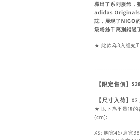
釋出了系列服飾，
adidas Origin
誌，展現了NIGO的
級粉絲千萬別錯過了
★
此款為3入組短T
------------------------
【限定售價】
$3
【尺寸入荷】
XS
★
以下為平量後的
(cm):
XS:
胸寬46/肩寬38