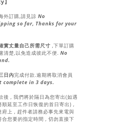
cy
】
海外訂購,請見諒
No
ipping so far, Thanks for your
確實丈量自己所需尺寸
,
下單訂購
慮清楚,以免造成彼此不便.
No
und.
三日內
完成付款.逾期將取消會員
 complete in 3 days.
款後 , 我們將於隔日為您寄出(如遇
順延至工作日恢復的首日寄出) ,
府上 , 趕件者請務必事先來電與
合您要的指定時間 , 切勿直接下