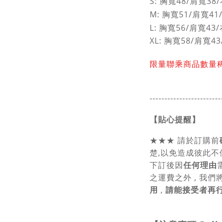
S:
胸寬48/肩寬38/
M:
胸寬51/肩寬41
L:
胸寬56/肩寬43/
XL: 胸寬58/肩寬4
限量聯乘商品數量稀少
------------------------
【貼心提醒】
★★★
請於訂購前
楚,以免造成彼此不
下訂後因
任何理由
之運費之外 , 我們
用
,
請能接受者再