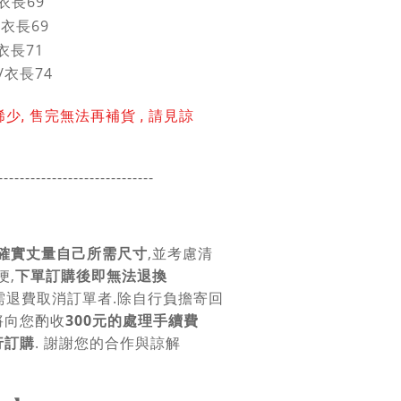
衣長69
/衣長69
衣長71
3/衣長74
, 售完無法再補貨 , 請見諒
-----------------------
------
確實丈量自己所需尺寸
,並考慮清
便,
下單訂購後即無法退換
需退費取消訂單者.除自行負擔寄回
將向您酌收
300元的處理手續費
行訂購
. 謝謝您的合作與諒解