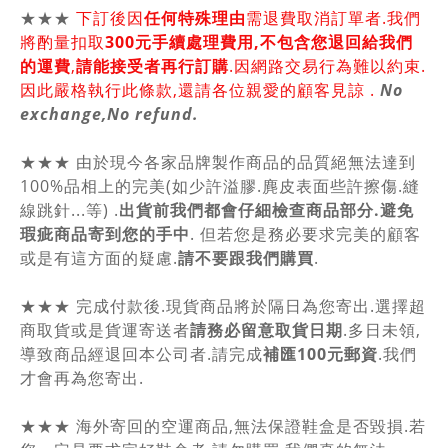
★★★
下訂後因
任何特殊理由
需退費取消訂單者.我們
將酌量扣取
300元手續處理費用,不包含您退回給我們
的運費
,
請能接受者再行訂購
.因網路交易行為難以約束.
因此嚴格執行此條款,還請各位親愛的顧客見諒 .
No
exchange,No refund.
★★★ 由於現今各家品牌製作商品的品質絕無法達到
100%品相上的完美(如少許溢膠.麂皮表面些許擦傷.縫
線跳針...等) .
出貨前我們都會仔細檢查商品部分.避免
瑕疵商品寄到您的手中
. 但若您是務必要求完美的顧客
或是有這方面的疑慮.
請不要跟我們購買
.
★★★ 完成付款後.現貨商品將於隔日為您寄出.選擇超
商取貨或是貨運寄送者
請務必留意取貨日期
.多日未領,
導致商品經退回本公司者.請完成
補匯100元郵資
.我們
才會再為您寄出.
★★★ 海外寄回的空運商品,無法保證鞋盒是否毀損.若