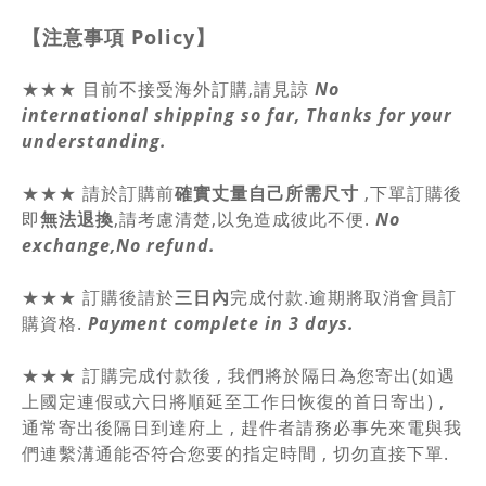
【注意事項
Policy
】
★★★ 目前不接受海外訂購,請見諒
No
international shipping so far, Thanks for your
understanding.
★★★
請於訂購前
確實丈量自己所需尺寸
,
下單訂購後
即
無法退換
,請
考慮清楚,以免造成彼此不便.
No
exchange,No refund.
★★★ 訂購後請於
三日內
完成付款.逾期將取消會員訂
購資格.
Payment complete in 3 days.
★★★ 訂購完成付款後 , 我們將於隔日為您寄出(如遇
上國定連假或六日將順延至工作日恢復的首日寄出) ,
通常寄出後隔日到達府上 , 趕件者請務必事先來電與我
們連繫溝通能否符合您要的指定時間 , 切勿直接下單.