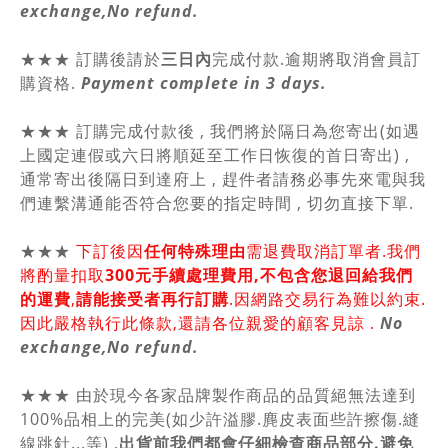
exchange,No refund.
★★★ 訂購後請於
三日內
完成付款.逾期將取消會員訂
購資格.
Payment complete in 3 days.
★★★ 訂購完成付款後 , 我們將於隔日為您寄出(如遇
上國定連假或六日將順延至工作日恢復的首日寄出) ,
通常寄出後隔日到達府上 , 趕件者請務必事先來電與我
們連繫溝通能否符合您要的指定時間 , 切勿直接下單.
★★★
下訂後因
任何特殊理由
需退費取消訂單者.我們
將酌量扣取
300元手續處理費用,不包含您退回給我們
的運費
,
請能接受者再行訂購
.因網路交易行為難以約束.
因此嚴格執行此條款,還請各位親愛的顧客見諒 .
No
exchange,No refund.
★★★ 由於現今各家品牌製作商品的品質絕無法達到
100%品相上的完美(如少許溢膠.麂皮表面些許擦傷.縫
線跳針...等) .
出貨前我們都會仔細檢查商品部分.避免