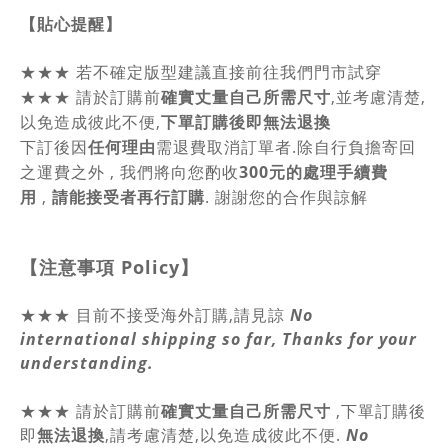
【貼心提醒】
★★★
若不確定版型建議直接前往我們門市試穿
★★★
請於訂購前
確實丈量自己所需尺寸
,並考慮清楚,
以免造成彼此不便,
下單訂購後即無法退換
下訂後因
任何理由
需退費取消訂單者.除自行負擔寄回
之運費之外 , 我們將向您酌收
300元的處理手續費
用
,
請能接受者再行訂購
. 謝謝您的合作與諒解
【注意事項
Policy
】
★★★ 目前不接受海外訂購,請見諒
No
international shipping so far, Thanks for your
understanding.
★★★
請於訂購前
確實丈量自己所需尺寸
,
下單訂購後
即
無法退換
,請
考慮清楚,以免造成彼此不便.
No