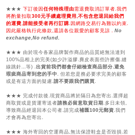
★★★
下訂後因
任何特殊理由
需退費取消訂單者.我們
將酌量扣取
300元手續處理費用,不包含您退回給我們
的運費
,
請能接受者再行訂購
.因網路交易行為難以約束.
因此嚴格執行此條款,還請各位親愛的顧客見諒 .
No
exchange,No refund.
★★★ 由於現今各家品牌製作商品的品質絕無法達到
100%品相上的完美(如少許溢膠.麂皮表面些許擦傷.縫
線跳針...等) .
出貨前我們都會仔細檢查商品部分.避免
瑕疵商品寄到您的手中
. 但若您是務必要求完美的顧客
或是有這方面的疑慮.
請不要跟我們購買
.
★★★ 完成付款後.現貨商品將於隔日為您寄出.選擇超
商取貨或是貨運寄送者
請務必留意取貨日期
.多日未領,
導致商品經退回本公司者.請完成
補匯100元郵資
.我們
才會再為您寄出.
★★★ 海外寄回的空運商品,無法保證鞋盒是否毀損.若