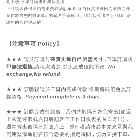
此不便,
下單訂購後即無法退換
下訂後因
任何理由
需退費取消訂單者.除自行負擔寄回之運費之外 ,
我們將向您酌收
300元的處理手續費用
,
請能接受者再行訂購
. 謝
謝您的合作與諒解
【注意事項
Policy
】
★★★
請於訂購前
確實丈量自己所需尺寸
,
下單訂購後
即
無法退換
,請
考慮清楚,以免造成彼此不便.
No
exchange,No refund.
★★★ 訂購後請於
三日內
完成付款.逾期將取消會員訂
購資格.
Payment complete in 3 days.
★★★ 訂購完成付款後 , 我們將於隔日為您寄出(如遇
上國定連假或六日將順延至工作日恢復的首日寄出) ,
通常寄出後隔日到達府上 , 趕件者請務必事先來電與我
們連繫溝通能否符合您要的指定時間 , 切勿直接下單.