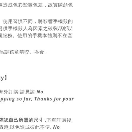
線造成色彩些微色差，故實際顏色
、使用習慣不同，將影響手機殼的
提供手機殼人為因素之破裂/刮痕/
保固服務。使用的手機本體則不在產
產品讓孩童啃咬、吞食。
cy
】
海外訂購,請見諒
No
ipping so far, Thanks for your
確認自己所需的尺寸
,
下單訂購後
清楚,以免造成彼此不便.
No