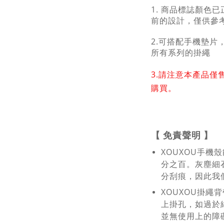
1. 商品標誌顏色
前的設計，僅供參
2.可搭配手機墊片
所有系列的掛繩
3.
請注意本產品僅
購買。
【
免責聲明
】
XOUXOU手機
分之百。灰塵細
分刮痕，因此我
XOUXOU掛繩
上掛孔，如過於
並無使用上的障