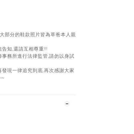
團大部分的鞋款照片皆為草爸本人親
告知,還請互相尊重!!!
師事務所進行法律監管,請勿以身試
再發現一律追究到底,再次感謝大家
~~