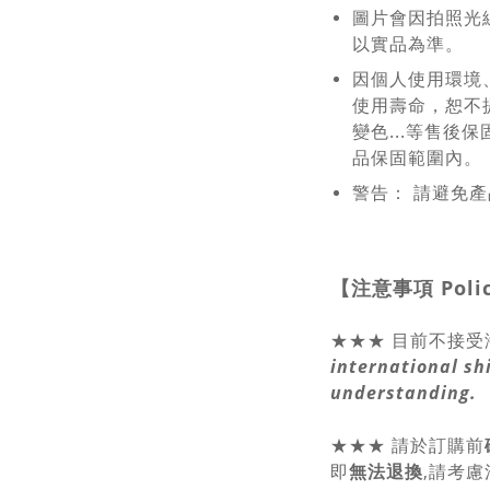
圖片會因拍照光
以實品為準。
因個人使用環境
使用壽命，恕不
變色...等售後
品保固範圍內。
警告： 請避免
【注意事項
Poli
★★★ 目前不接受
international sh
understanding.
★★★
請於訂購前
即
無法退換
,請
考慮