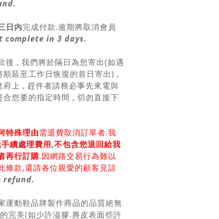
und.
三日內
完成付款.逾期將取消會員
 complete in 3 days.
款後 , 我們將於隔日為您寄出(如遇
順延至工作日恢復的首日寄出) ,
府上 , 趕件者請務必事先來電與
合您要的指定時間 , 切勿直接下
何特殊理由
需退費取消訂單者.我
0元手續處理費用,不包含您退回給我
者再行訂購
.因網路交易行為難以
此條款,還請各位親愛的顧客見諒
 refund.
各家運動鞋品牌製作商品的品質絕無
上的完美(如少許溢膠.麂皮表面些許