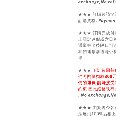
exchange,No ref
★★★ 訂購後請於
訂購資格.
Payment
★★★ 訂購完成付
上國定連假或六日將
通常寄出後隔日到達
我們連繫溝通能否符
單.
★★★
下訂後因
任
們將酌量扣取
30
們的運費
,
請能接受
約束.因此嚴格執行
.
No exchange,No
★★★ 由於現今
法達到100%品相