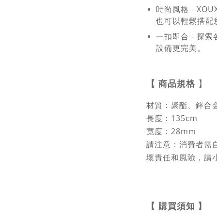
時尚風格 - X
也可以輕鬆搭配您
一扣即合 - 探
設備更完美。
【
商品規格
】
材質：聚酯、鋅合
長度：135cm
寬度：28mm
請注意：消費者需
壞責任和風險，請
購買須知
】
【