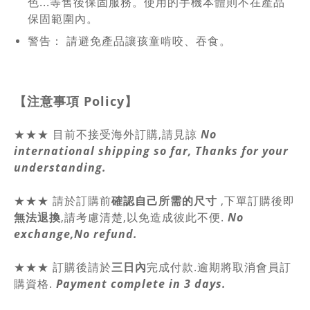
色...等售後保固服務。使用的手機本體則不在產品
保固範圍內。
警告： 請避免產品讓孩童啃咬、吞食。
【注意事項
Policy
】
★★★ 目前不接受海外訂購,請見諒
No
international shipping so far, Thanks for your
understanding.
★★★
請於訂購前
確認自己所需的尺寸
,
下單訂購後即
無法退換
,請
考慮清楚,以免造成彼此不便.
No
exchange,No refund.
★★★ 訂購後請於
三日內
完成付款.逾期將取消會員訂
購資格.
Payment complete in 3 days.