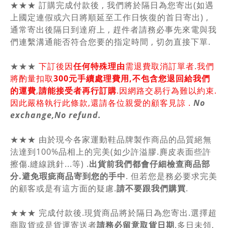
★★★ 訂購完成付款後 , 我們將於隔日為您寄出(如遇
上國定連假或六日將順延至工作日恢復的首日寄出) ,
通常寄出後隔日到達府上 , 趕件者請務必事先來電與我
們連繫溝通能否符合您要的指定時間 , 切勿直接下單.
★★★
下訂後因
任何特殊理由
需退費取消訂單者.我們
將酌量扣取
300元手續處理費用,不包含您退回給我們
的運費
,
請能接受者再行訂購
.因網路交易行為難以約束.
因此嚴格執行此條款,還請各位親愛的顧客見諒 .
No
exchange,No refund.
★★★ 由於現今各家運動鞋品牌製作商品的品質絕無
法達到100%品相上的完美(如少許溢膠.麂皮表面些許
擦傷.縫線跳針...等) .
出貨前我們都會仔細檢查商品部
分.避免瑕疵商品寄到您的手中
. 但若您是務必要求完美
的顧客或是有這方面的疑慮.
請不要跟我們購買
.
★★★ 完成付款後.現貨商品將於隔日為您寄出.選擇超
商取貨或是貨運寄送者
請務必留意取貨日期
.多日未領,