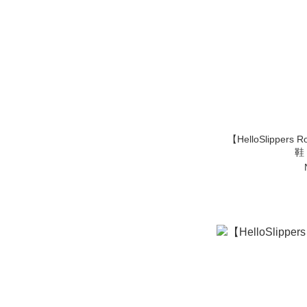
【HelloSlippers Robo Sneaker Mule 特殊涼拖
鞋