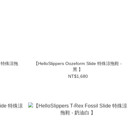
【HelloSlippers Oozeform Slide 特殊涼拖鞋 -
黑 】
NT$1,680