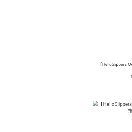
【HelloSlippers Oozeform Flip 夾腳涼拖鞋 - 2