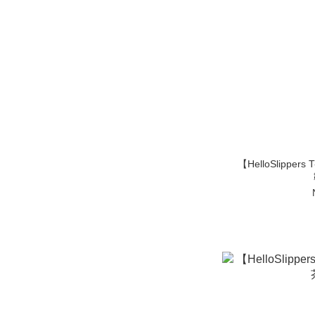
【HelloSlippers T-Rex Fossil Slide 特殊涼拖