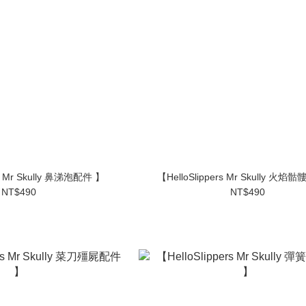
rs Mr Skully 鼻涕泡配件 】
【HelloSlippers Mr Skully 火焰
NT$490
NT$490