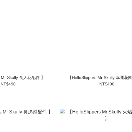
rs Mr Skully 食人花配件 】
【HelloSlippers Mr Skully 幸運
NT$490
NT$490