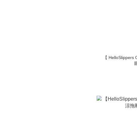
【 HelloSlipper