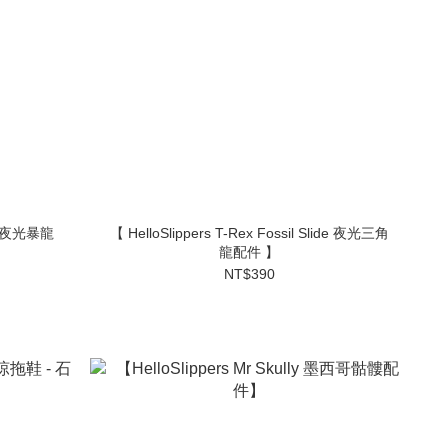
【 HelloSlippers T-Rex Fossil Slide 夜光三角
龍配件 】
NT$390