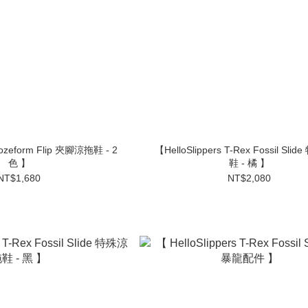
【HelloSlippers T-Rex Fossil Slide 特殊涼拖
色 】
鞋 - 橘 】
NT$1,680
NT$2,080