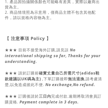
1. 產品因拍攝關係顏色可能略有差異，實際以廠商出
貨為主。
2. 商品情境照為示意用，僅商品主體不包含其他配
件，請以規格內容物為主。
【 注意事項
Policy
】
★★★ 目前不接受海外訂購,請見諒
No
international shipping so far, Thanks for your
understanding.
★★★
請於訂購前
確實丈量自己所需尺寸(adidas鞋
款建議以UK碼為主)
,
下單訂購後即
無法退換
,請
考慮清
楚,以免造成彼此不便.
No exchange,No refund.
★★★ 訂購後請於
三日內
完成付款.逾期將取消會員訂
購資格.
Payment complete in 3 days.