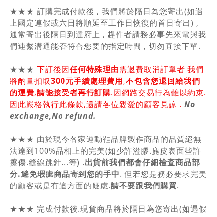
★★★ 訂購完成付款後 , 我們將於隔日為您寄出(如遇
上國定連假或六日將順延至工作日恢復的首日寄出) ,
通常寄出後隔日到達府上 , 趕件者請務必事先來電與我
們連繫溝通能否符合您要的指定時間 , 切勿直接下單.
★★★
下訂後因
任何特殊理由
需退費取消訂單者.我們
將酌量扣取
300元手續處理費用,不包含您退回給我們
的運費
,
請能接受者再行訂購
.因網路交易行為難以約束.
因此嚴格執行此條款,還請各位親愛的顧客見諒 .
No
exchange,No refund.
★★★ 由於現今各家運動鞋品牌製作商品的品質絕無
法達到100%品相上的完美(如少許溢膠.麂皮表面些許
擦傷.縫線跳針...等) .
出貨前我們都會仔細檢查商品部
分.避免瑕疵商品寄到您的手中
. 但若您是務必要求完美
的顧客或是有這方面的疑慮.
請不要跟我們購買
.
★★★ 完成付款後.現貨商品將於隔日為您寄出(如遇假