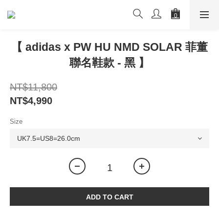
【 adidas x PW HU NMD SOLAR 菲董
聯名鞋款 - 黑 】
NT$11,800
NT$4,990
Size
ADD TO CART