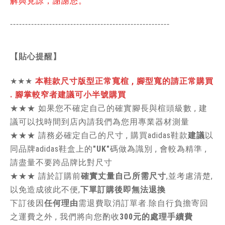
解與見諒，謝謝您。
-----------------------------------------------
------
【貼心提醒】
★★★
本鞋款尺寸版型正常寬楦 , 腳型寬的請正常購買
. 腳掌較窄者建議可小半號購買
★★★
如果您不確定自己的確實腳長與楦頭級數 , 建
議可以找時間到店內請我們為您用專業器材測量
★★★
請務必確定自己的尺寸 , 購買adidas鞋款
建議
以
同品牌adidas鞋盒上的
"UK"
碼做為識別 , 會較為精準 ,
請盡量不要跨品牌比對尺寸
★★★
請於訂購前
確實丈量自己所需尺寸
,並考慮清楚,
以免造成彼此不便,
下單訂購後即無法退換
下訂後因
任何理由
需退費取消訂單者.除自行負擔寄回
之運費之外 , 我們將向您酌收
300元的處理手續費