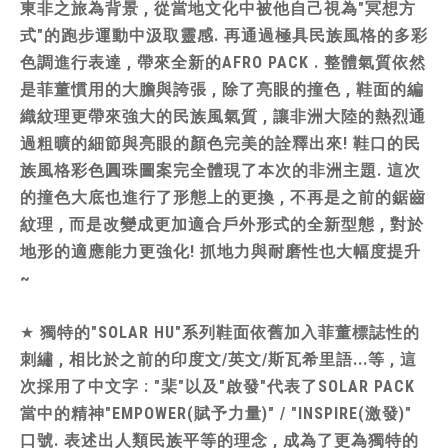
東非之旅為背景 , 從當地文化中被他自己視為"冥想方
式"的跑步運動中汲取靈感. 再通過極具民族風格的多彩
色調進行表達 , 帶來全新的AFRO PACK . 整體氣質依然
是菲董慣用的大膽與誇張 , 除了亮眼的撞色 , 鞋面的編
織紋理更帶來強大的民族風氣質 , 讓非洲大陸的熱烈通
過粗曠的細節與亮眼的顏色完美的詮釋出來! 鞋口的民
族風格彩色圓珠圖案完全體現了本次的非洲主題. 這次
的撞色大底也進行了形態上的更換 , 不再是之前的鋸齒
紋理 , 而是改變成更加適合戶外形式的全新型態 , 對於
地形的適應能力更強化! 抓地力與耐磨性也大幅度提升
~
★
獨特的"SOLAR HU"系列鞋面依舊加入菲董標誌性的
刺繡 , 相比於之前的印度文/英文/斯瓦希里語...等 , 這
次採用了中文字 : "棐"以及"啟發"代表了SOLAR PACK
當中的精神"EMPOWER(賦予力量)" / "INSPIRE(激發)"
口號. 表述出人類民族平等的理念 , 成為了更為獨特的