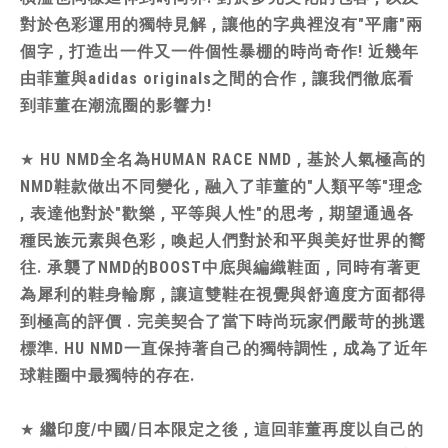
對於色彩運用的獨特見解 , 讓他的字典裡沒有"平庸"兩
個字 , 打造出一件又一件個性暴棚的時尚奇作! 近幾年
由菲董與adidas originals之間的合作 , 讓我們徹底看
到菲董在潮流圈的影響力!
★
HU NMD全名為HUMAN RACE NMD , 基於人氣極高的
NMD鞋款做出不同變化 , 融入了菲董的"人類平等"理念
, 表達他對於"歡樂 , 平等與人性"的思考 , 期望通過各
種民族元素與色彩 , 喚起人們對於和平與美好世界的嚮
往. 承襲了NMD的BOOST中底與編織鞋面 , 同時有著更
為犀利的鞋身輪廓 , 讓這雙鞋在視覺與舒適度方面都得
到極高的評價 . 完美契合了當下時尚玩家們嚴苛的挑選
標準. HU NMD一直保持著自己的獨特調性 , 成為了近年
球鞋圈中最獨特的存在.
★
繼印度/中國/日本限定之後 , 這回菲董再度以自己的