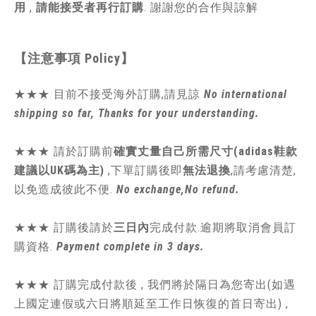
用
,
請能接受者再行訂購
. 謝謝您的合作與諒解
【注意事項
Policy
】
★★★ 目前不接受海外訂購,請見諒
No international
shipping so far, Thanks for your understanding.
★★★
請於訂購前
確實丈量自己所需尺寸(adidas鞋款
建議以UK碼為主)
,
下單訂購後即
無法退換
,請
考慮清楚,
以免造成彼此不便.
No exchange,No refund.
★★★ 訂購後請於
三日內
完成付款.逾期將取消會員訂
購資格.
Payment complete in 3 days.
★★★ 訂購完成付款後 , 我們將於隔日為您寄出(如遇
上國定連假或六日將順延至工作日恢復的首日寄出) ,