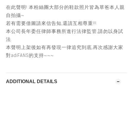
在此聲明! 本粉絲團大部分的鞋款照片皆為草爸本人親
自拍攝~
若有需要借圖請來信告知,還請互相尊重!!!
本公司長年委任律師事務所進行法律監管,請勿以身試
法.
本聲明上架後如有再發現一律追究到底,再次感謝大家
對adiFANS的支持~~~
ADDITIONAL DETAILS