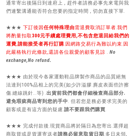
通常寄出後隔日到達府上 , 趕件者請務必事先來電與我
們連繫溝通能否符合您要的指定時間 , 切勿直接下單.
★★★
下訂後因
任何特殊理由
需退費取消訂單者.我們
將酌量扣取
300元手續處理費用,不包含您退回給我們的
運費
,
請能接受者再行訂購
.因網路交易行為難以約束.因
此嚴格執行此條款,還請各位親愛的顧客見諒 .
No
exchange,No refund.
★★★ 由於現今各家運動鞋品牌製作商品的品質絕無
法達到100%品相上的完美(如少許溢膠.麂皮表面些許擦
傷.縫線跳針...等) .
出貨前我們都會仔細檢查商品部分.
避免瑕疵商品寄到您的手中
. 但若您是務必要求完美的
顧客或是有這方面的疑慮.
請不要跟我們購買
.
★★★ 完成付款後.現貨商品將於隔日為您寄出.選擇超
商取貨或是貨運寄送者
請務必留意取貨日期
.多日未領,