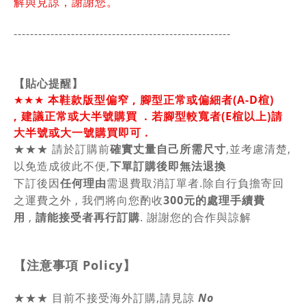
解與見諒，謝謝您。
-----------------------------------------------
------
【貼心提醒】
★★★
本鞋款版型偏窄 ,
腳型正常或偏細者(A-D楦)
,
建議正常或大
半號
購買
. 若腳型較寬者(E楦以上)請
大半號或大一號購買即可 .
★★★
請於訂購前
確實丈量自己所需尺寸
,並考慮清楚,
以免造成彼此不便,
下單訂購後即無法退換
下訂後因
任何理由
需退費取消訂單者.除自行負擔寄回
之運費之外 , 我們將向您酌收
300元的處理手續費
用
,
請能接受者再行訂購
. 謝謝您的合作與諒解
【注意事項
Policy
】
★★★ 目前不接受海外訂購,請見諒
No