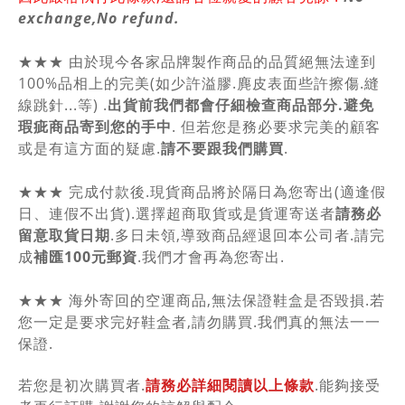
exchange,No refund.
★★★ 由於現今各家品牌製作商品的品質絕無法達到
100%品相上的完美(如少許溢膠.麂皮表面些許擦傷.縫
線跳針...等) .
出貨前我們都會仔細檢查商品部分.避免
瑕疵商品寄到您的手中
. 但若您是務必要求完美的顧客
或是有這方面的疑慮.
請不要跟我們購買
.
★★★ 完成付款後.現貨商品將於隔日為您寄出(適逢假
日、連假不出貨).選擇超商取貨或是貨運寄送者
請務必
留意取貨日期
.多日未領,導致商品經退回本公司者.請完
成
補匯100元郵資
.我們才會再為您寄出.
★★★ 海外寄回的空運商品,無法保證鞋盒是否毀損.若
您一定是要求完好鞋盒者,請勿購買.我們真的無法一一
保證.
若您是初次購買者.
請務必詳細閱讀以上條款
.能夠接受