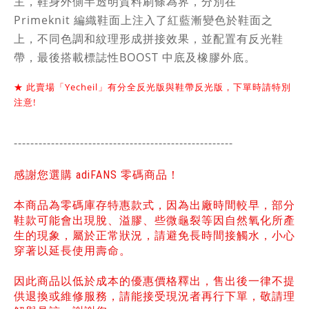
主，鞋身外側半透明質料刷條為界，分別在
Primeknit 編織鞋面上注入了紅藍漸
變色於鞋面之
上，不同色調和紋理形成拼接效果，並配置有反光鞋
帶，最後搭載標誌性
BOOST 中底及橡膠外底。
★
此賣場「Yecheil」有分
全反光
版與鞋帶反光版，下單時請特別
注意!
-----------------------------------------------
------
感謝您選購 adiFANS 零碼商品！
本商品為零碼庫存特惠款式，因為出廠時間較早，部分
鞋款可能會出現脫、溢膠、些微龜裂等因自然氧化所產
生的現象，屬於正常狀況，請避免長時間接觸水，小心
穿著以延長使用壽命。
因此商品以低於成本的優惠價格釋出，售出後一律不提
供退換或維修服務，請能接受現況者再行下單，敬請理