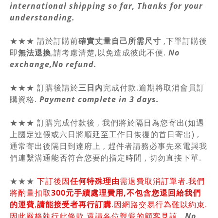
international shipping so far, Thanks for your
understanding.
★★★
請於訂購前
確實丈量自己所需尺寸
,
下單訂購後
即
無法退換
,請
考慮清楚,以免造成彼此不便.
No
exchange,No refund.
★★★ 訂購後請於
三日內
完成付款.逾期將取消會員訂
購資格.
Payment complete in 3 days.
★★★ 訂購完成付款後 , 我們將於隔日為您寄出(如遇
上國定連假或六日將順延至工作日恢復的首日寄出) ,
通常寄出後隔日到達府上 , 趕件者請務必事先來電與我
們連繫溝通能否符合您要的指定時間 , 切勿直接下單.
★★★
下訂後因
任何特殊理由
需退費取消訂單者.我們
將酌量扣取
300元手續處理費用,不包含您退回給我們
的運費
,
請能接受者再行訂購
.因網路交易行為難以約束.
因此嚴格執行此條款,還請各位親愛的顧客見諒 .
No