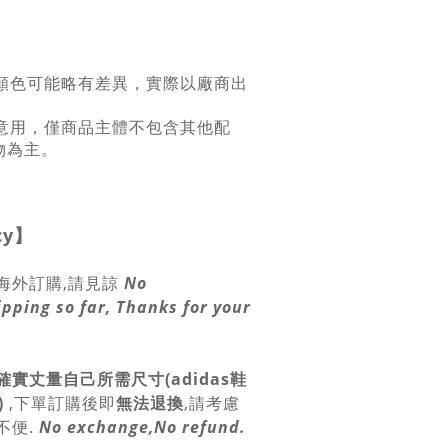
係顏色可能略有差異，實際以廠商出
示意用，僅商品主體不包含其他配
物為主。
cy
】
海外訂購,請見諒
No
ipping so far, Thanks for your
確實丈量自己所需尺寸(adidas鞋
)
,
下單訂購後即
無法退換
,請
考慮
不便.
No exchange,No refund.