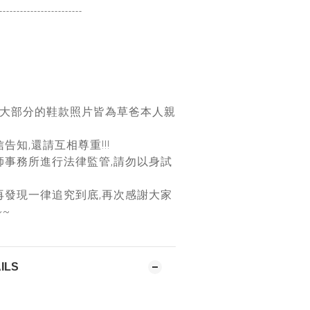
------------------
------
團大部分的鞋款照片皆為草爸本人親
告知,還請互相尊重!!!
師事務所進行法律監管,請勿以身試
再發現一律追究到底,再次感謝大家
~~
ILS