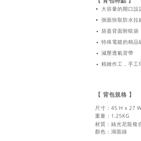
【
背包特點
】
大容量的開口設計
側面快取防水拉
袋蓋背面附暗袋
特殊電鍍的精品
減壓透氣背帶
精緻作工，手工
【
背包規格
】
尺寸：
45 H x 27
重量：1.25KG
材質：絲光尼龍複
顏色：湖面綠