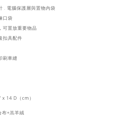
 . 電腦保護層與置物內袋
鍊口袋
，可置放重要物品
級扣具配件
印刷車縫
 W x 14 D（cm）
合布+羔羊絨