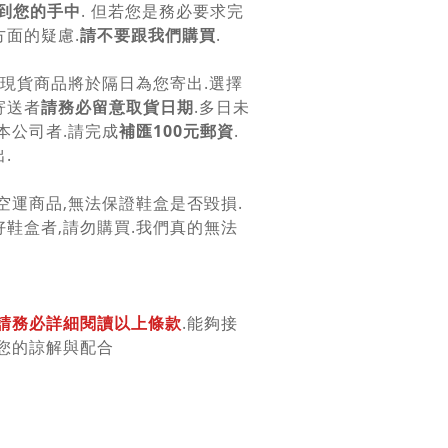
到您的手中
. 但若您是務必要求完
面的疑慮.
請不要跟我們購買
.
.現貨商品將於隔日為您寄出.選擇
寄送者
請務必留意取貨日期
.多日未
本公司者.請完成
補匯100元郵資
.
.
空運商品,無法保證鞋盒是否毀損.
鞋盒者,請勿購買.我們真的無法
請務必詳細閱讀以上條款
.能夠接
您的諒解與配合