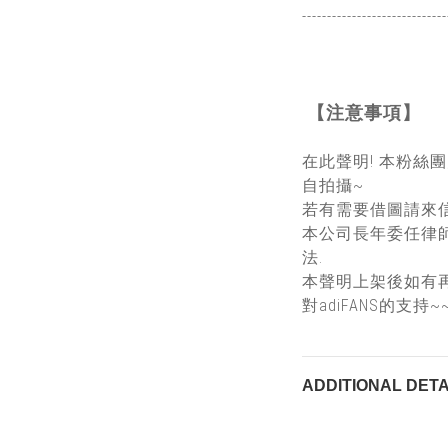
-----------------------------
【注意事項】
在此聲明! 本粉絲
自拍攝~
若有需要借圖請來信
本公司長年委任律
法.
本聲明上架後如有
對adiFANS的支持~
ADDITIONAL DETA