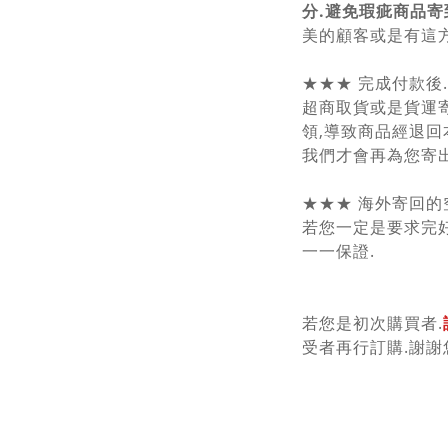
分.避免瑕疵商品寄
美的顧客或是有這方
★★★ 完成付款後
超商取貨或是貨運
領,導致商品經退回
我們才會再為您寄出
★★★ 海外寄回的
若您一定是要求完好
一一保證.
若您是初次購買者.
受者再行訂購.謝謝