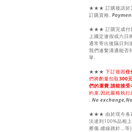
★★★ 訂購後請於
訂購資格.
Payment
★★★ 訂購完成付
上國定連假或六日將
通常寄出後隔日到達
我們連繫溝通能否符
單.
★★★
下訂後因
任
們將酌量扣取
30
們的運費
,
請能接受
約束.因此嚴格執行
.
No exchange,No
★★★ 由於現今
法達到100%品相
擦傷.縫線跳針...等) 