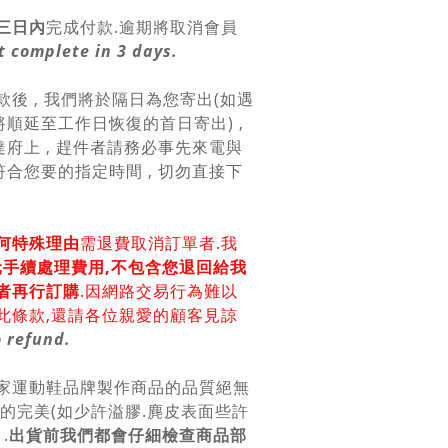
三日內
完成付款.逾期將取消會員
 complete in 3 days.
款後 , 我們將於隔日為您寄出(如遇
順延至工作日恢復的首日寄出) ,
府上 , 趕件者請務必事先來電與
合您要的指定時間 , 切勿直接下
何特殊理由
需退費取消訂單者.我
0元手續處理費用,不包含您退回給我
者再行訂購
.因網路交易行為難以
此條款,還請各位親愛的顧客見諒
 refund.
各家運動鞋品牌製作商品的品質絕無
上的完美(如少許溢膠.麂皮表面些許
.
出貨前我們都會仔細檢查商品部