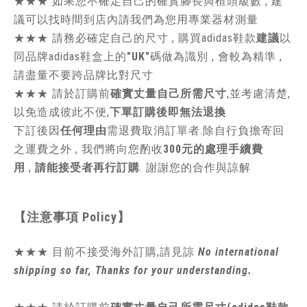
★★★
如果您不確定自己的確實腳長與楦頭級數 , 建
議可以找時間到店內請我們為您用專業器材測量
★★★
請務必確定自己的尺寸 , 購買adidas鞋款
建議
以
同品牌adidas鞋盒上的
"UK"
碼做為識別 , 會較為精準 ,
請盡量不要跨品牌比對尺寸
★★★
請於訂購前
確實丈量自己所需尺寸
,並考慮清楚,
以免造成彼此不便,
下單訂購後即無法退換
下訂後因
任何理由
需退費取消訂單者.除自行負擔寄回
之運費之外 , 我們將向您酌收
300元的處理手續費
用
,
請能接受者再行訂購
. 謝謝您的合作與諒解
【注意事項
Policy
】
★★★ 目前不接受海外訂購,請見諒
No international
shipping so far, Thanks for your understanding.