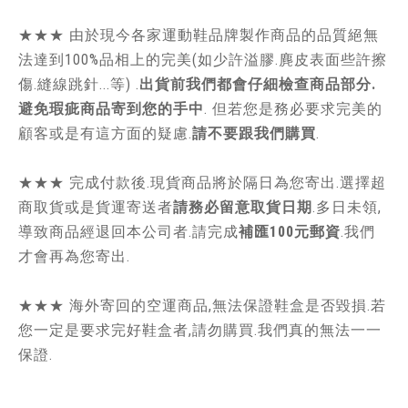
★★★ 由於現今各家運動鞋品牌製作商品的品質絕無
法達到100%品相上的完美(如少許溢膠.麂皮表面些許擦
傷.縫線跳針...等) .
出貨前我們都會仔細檢查商品部分.
避免瑕疵商品寄到您的手中
. 但若您是務必要求完美的
顧客或是有這方面的疑慮.
請不要跟我們購買
.
★★★ 完成付款後.現貨商品將於隔日為您寄出.選擇超
商取貨或是貨運寄送者
請務必留意取貨日期
.多日未領,
導致商品經退回本公司者.請完成
補匯100元郵資
.我們
才會再為您寄出.
★★★ 海外寄回的空運商品,無法保證鞋盒是否毀損.若
您一定是要求完好鞋盒者,請勿購買.我們真的無法一一
保證.