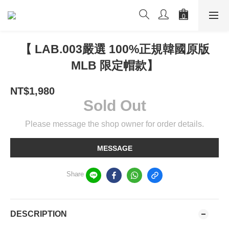
【 LAB.003嚴選 100%正規韓國原版
MLB 限定帽款】
NT$1,980
Sold Out
Please message the shop owner for order details.
MESSAGE
Share
DESCRIPTION