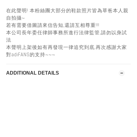
在此聲明! 本粉絲團大部分的鞋款照片皆為草爸本人親
自拍攝~
若有需要借圖請來信告知,還請互相尊重!!!
本公司長年委任律師事務所進行法律監管,請勿以身試
法.
本聲明上架後如有再發現一律追究到底,再次感謝大家
對adiFANS的支持~~~
ADDITIONAL DETAILS