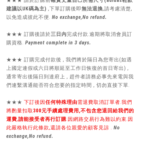
★★★
請於訂購前
確實丈量自己所需尺寸(adidas鞋款
建議以UK碼為主)
,
下單訂購後即
無法退換
,請
考慮清楚,
以免造成彼此不便.
No exchange,No refund.
★★★ 訂購後請於
三日內
完成付款.逾期將取消會員訂
購資格.
Payment complete in 3 days.
★★★ 訂購完成付款後 , 我們將於隔日為您寄出(如遇
上國定連假或六日將順延至工作日恢復的首日寄出) ,
通常寄出後隔日到達府上 , 趕件者請務必事先來電與我
們連繫溝通能否符合您要的指定時間 , 切勿直接下單.
★★★
下訂後因
任何特殊理由
需退費取消訂單者.我們
將酌量扣取
300元手續處理費用,不包含您退回給我們的
運費
,
請能接受者再行訂購
.因網路交易行為難以約束.因
此嚴格執行此條款,還請各位親愛的顧客見諒 .
No
exchange,No refund.