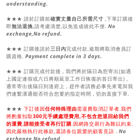
understanding.
★★★
請於訂購前
確實丈量自己所需尺寸
,
下單訂購後
即
無法退換
,請
考慮清楚,以免造成彼此不便.
No
exchange,No refund.
★★★ 訂購後請於
三日內
完成付款.逾期將取消會員訂
購資格.
Payment complete in 3 days.
★★★ 訂購完成付款後 , 我們將於隔日為您寄出(如遇
上國定連假或六日將順延至工作日恢復的首日寄出) ,
通常寄出後隔日到達府上 , 趕件者請務必事先來電與我
們連繫溝通能否符合您要的指定時間 , 切勿直接下單.
★★★
下訂後因
任何特殊理由
需退費取消訂單者.我們
將酌量扣取
300元手續處理費用,不包含您退回給我們
的運費
,
請能接受者再行訂購
.因網路交易行為難以約束.
因此嚴格執行此條款,還請各位親愛的顧客見諒 .
No
exchange,No refund.