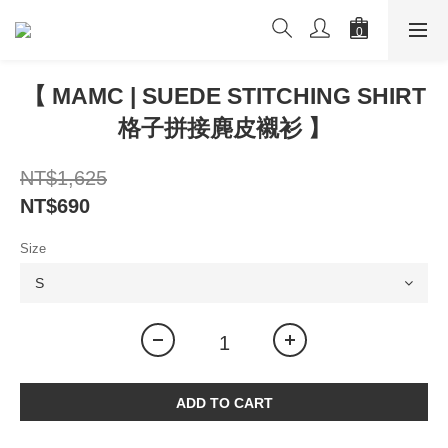
【 MAMC | SUEDE STITCHING SHIRT
格子拼接麂皮襯衫 】
NT$1,625
NT$690
Size
ADD TO CART