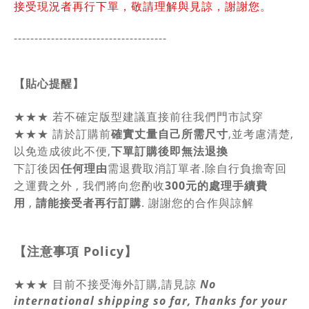
接受現況者再行下單，敬請理解與見諒，謝謝您。
-------------------------------------
【貼心提醒】
★★★
若不確定版型建議直接前往我們門市試穿
★★★
請於訂購前
確實丈量自己所需尺寸
,並考慮清楚,
以免造成彼此不便,
下單訂購後即無法退換
下訂後因
任何理由
需退費取消訂單者.除自行負擔寄回
之運費之外 , 我們將向您酌收
300元的處理手續費
用
,
請能接受者再行訂購
. 謝謝您的合作與諒解
【注意事項
Policy
】
★★★ 目前不接受海外訂購,請見諒
No
international shipping so far, Thanks for your