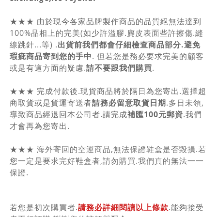
★★★ 由於現今各家品牌製作商品的品質絕無法達到
100%品相上的完美(如少許溢膠.麂皮表面些許擦傷.縫
線跳針...等) .
出貨前我們都會仔細檢查商品部分.避免
瑕疵商品寄到您的手中
. 但若您是務必要求完美的顧客
或是有這方面的疑慮.
請不要跟我們購買
.
★★★ 完成付款後.現貨商品將於隔日為您寄出.選擇超
商取貨或是貨運寄送者
請務必留意取貨日期
.多日未領,
導致商品經退回本公司者.請完成
補匯100元郵資
.我們
才會再為您寄出.
★★★ 海外寄回的空運商品,無法保證鞋盒是否毀損.若
您一定是要求完好鞋盒者,請勿購買.我們真的無法一一
保證.
若您是初次購買者.
請務必詳細閱讀以上條款
.能夠接受