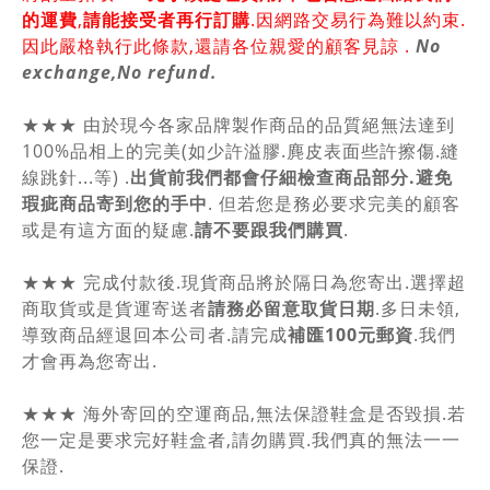
的運費
,
請能接受者再行訂購
.因網路交易行為難以約束.
因此嚴格執行此條款,還請各位親愛的顧客見諒 .
No
exchange,No refund.
★★★ 由於現今各家品牌製作商品的品質絕無法達到
100%品相上的完美(如少許溢膠.麂皮表面些許擦傷.縫
線跳針...等) .
出貨前我們都會仔細檢查商品部分.避免
瑕疵商品寄到您的手中
. 但若您是務必要求完美的顧客
或是有這方面的疑慮.
請不要跟我們購買
.
★★★ 完成付款後.現貨商品將於隔日為您寄出.選擇超
商取貨或是貨運寄送者
請務必留意取貨日期
.多日未領,
導致商品經退回本公司者.請完成
補匯100元郵資
.我們
才會再為您寄出.
★★★ 海外寄回的空運商品,無法保證鞋盒是否毀損.若
您一定是要求完好鞋盒者,請勿購買.我們真的無法一一
保證.