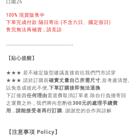
口圍26
100% 現貨販售中
下單完成付款 隔日寄出 (不含六日、國定假日)
售完無法再補貨 , 請見諒
-------------------------------------
【貼心提醒】
★★★
若不確定版型建議直接前往我們門市試穿
★★★
請於訂購前
確實丈量自己所需尺寸
,並考慮清楚,
以免造成彼此不便,
下單訂購後即無法退換
下訂後因
任何理由
需退費取消訂單者.除自行負擔寄回
之運費之外 , 我們將向您酌收
300元的處理手續費
用
,
請能接受者再行訂購
. 謝謝您的合作與諒解
【注意事項
Policy
】