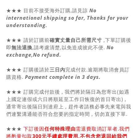
★★★ 目前不接受海外訂購,請見諒
No
international shipping so far, Thanks for your
understanding.
★★★
請於訂購前
確實丈量自己所需尺寸
,
下單訂購後
即
無法退換
,請
考慮清楚,以免造成彼此不便.
No
exchange,No refund.
★★★ 訂購後請於
三日內
完成付款.逾期將取消會員訂
購資格.
Payment complete in 3 days.
★★★ 訂購完成付款後 , 我們將於隔日為您寄出(如遇
上國定連假或六日將順延至工作日恢復的首日寄出) ,
通常寄出後隔日到達府上 , 趕件者請務必事先來電與我
們連繫溝通能否符合您要的指定時間 , 切勿直接下單.
★★★
下訂後因
任何特殊理由
需退費取消訂單者.我們
將酌量扣取
300元手續處理費用,不包含您退回給我們