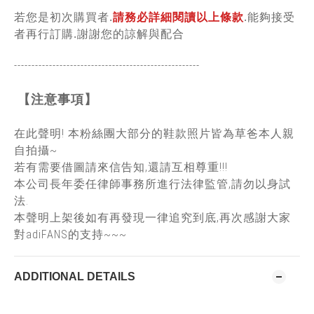
若您是初次購買者.
請務必詳細閱讀以上條款
.能夠接受
者再行訂購.謝謝您的諒解與配合
-----------------------------------------------
------
【注意事項】
在此聲明! 本粉絲團大部分的鞋款照片皆為草爸本人親
自拍攝~
若有需要借圖請來信告知,還請互相尊重!!!
本公司長年委任律師事務所進行法律監管,請勿以身試
法.
本聲明上架後如有再發現一律追究到底,再次感謝大家
對adiFANS的支持~~~
ADDITIONAL DETAILS