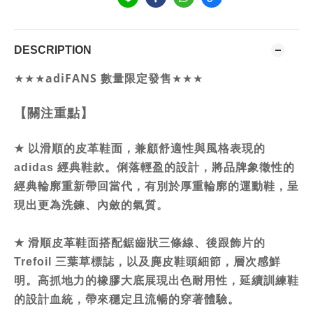
DESCRIPTION
★★★
adiFANS 數量限定發售
★★★
【關注重點】
★
以滑順的皮革鞋面，兼顧舒適性與風格表現的
adidas 經典鞋款。
俐落輕盈的設計，將品牌象徵性的
經典輪廓重新帶回當代，
有別於厚重輪廓的運動鞋，呈
現出更為洗鍊、內斂的氣質。
★
滑順皮革鞋面搭配鋸齒狀三條線、後跟飾片的
Trefoil 三葉草標誌，以及麂皮鞋頭細節，層次感鮮
明。
高抓地力的橡膠大底展現出色耐用性，延續訓練鞋
的設計血統，帶來穩定且流暢的穿著體驗。