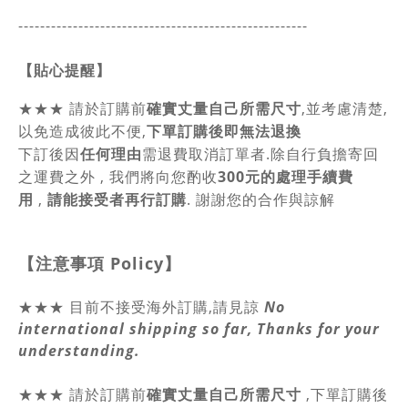
-----------------------------------------------
------
【貼心提醒】
★★★
請於訂購前
確實丈量自己所需尺寸
,並考慮清楚,
以免造成彼此不便,
下單訂購後即無法退換
下訂後因
任何理由
需退費取消訂單者.除自行負擔寄回
之運費之外 , 我們將向您酌收
300元的處理手續費
用
,
請能接受者再行訂購
. 謝謝您的合作與諒解
【注意事項
Policy
】
★★★ 目前不接受海外訂購,請見諒
No
international shipping so far, Thanks for your
understanding.
★★★
請於訂購前
確實丈量自己所需尺寸
,
下單訂購後