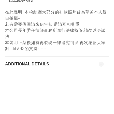
在此聲明! 本粉絲團大部分的鞋款照片皆為草爸本人親
自拍攝~
若有需要借圖請來信告知,還請互相尊重!!!
本公司長年委任律師事務所進行法律監管,請勿以身試
法.
本聲明上架後如有再發現一律追究到底,再次感謝大家
對adiFANS的支持~~~
ADDITIONAL DETAILS