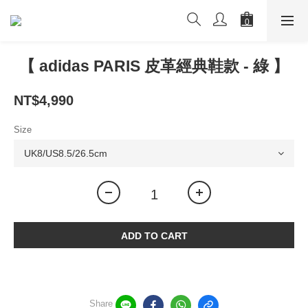
【 adidas PARIS 皮革經典鞋款 - 綠 】
NT$4,990
Size
ADD TO CART
Share