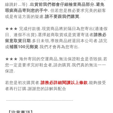
線跳針...等) .
出貨前我們都會仔細檢查商品部分.避免
瑕疵商品寄到您的手中
. 但若您是務必要求完美的顧客
或是有這方面的疑慮.
請不要跟我們購買
.
★★★ 完成付款後.現貨商品將於隔日為您寄出(適逢假
日、連假不出貨).選擇超商取貨或是貨運寄送者
請務必
留意取貨日期
.多日未領,導致商品經退回本公司者.請完
成
補匯100元郵資
.我們才會再為您寄出.
★★★ 海外寄回的空運商品,無法保證鞋盒是否毀損.若
您一定是要求完好鞋盒者,請勿購買.我們真的無法一一
保證.
若您是初次購買者.
請務必詳細閱讀以上條款
.能夠接受
者再行訂購.謝謝您的諒解與配合
-----------------------------------------------
------
【注意事項】