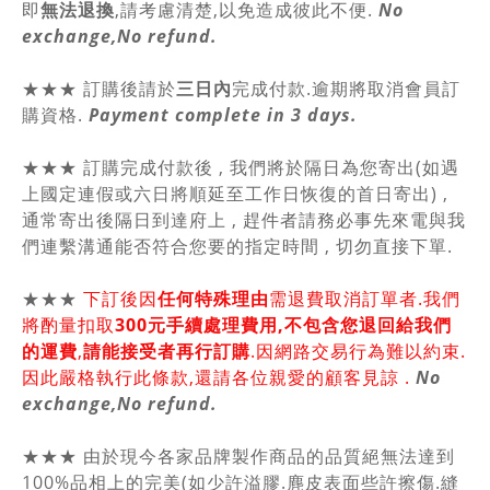
即
無法退換
,請
考慮清楚,以免造成彼此不便.
No
exchange,No refund.
★★★ 訂購後請於
三日內
完成付款.逾期將取消會員訂
購資格.
Payment complete in 3 days.
★★★ 訂購完成付款後 , 我們將於隔日為您寄出(如遇
上國定連假或六日將順延至工作日恢復的首日寄出) ,
通常寄出後隔日到達府上 , 趕件者請務必事先來電與我
們連繫溝通能否符合您要的指定時間 , 切勿直接下單.
★★★
下訂後因
任何特殊理由
需退費取消訂單者.我們
將酌量扣取
300元手續處理費用,不包含您退回給我們
的運費
,
請能接受者再行訂購
.因網路交易行為難以約束.
因此嚴格執行此條款,還請各位親愛的顧客見諒 .
No
exchange,No refund.
★★★ 由於現今各家品牌製作商品的品質絕無法達到
100%品相上的完美(如少許溢膠.麂皮表面些許擦傷.縫