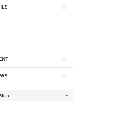
ILS
ENT
EWS
t