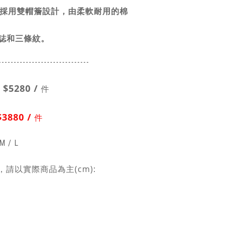
CAP」採用雙帽簷設計，由柔軟耐用的棉
標誌和三條紋。
------------------------
------
】
$5280 /
件
$3880 /
件
M / L
請以實際商品為主(cm):