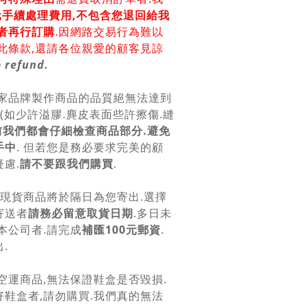
0元手續處理費用,不包含您退回給我
者再行訂購
.因網路交易行為難以
此條款,還請各位親愛的顧客見諒
 refund.
各家品牌製作商品的品質絕無法達到
美(如少許溢膠.麂皮表面些許擦傷.縫
前我們都會仔細檢查商品部分.避免
手中
. 但若您是務必要求完美的顧
慮.
請不要跟我們購買
.
.現貨商品將於隔日為您寄出.選擇
寄送者
請務必留意取貨日期
.多日未
本公司者.請完成
補匯100元郵資
.
.
空運商品,無法保證鞋盒是否毀損.
鞋盒者,請勿購買.我們真的無法