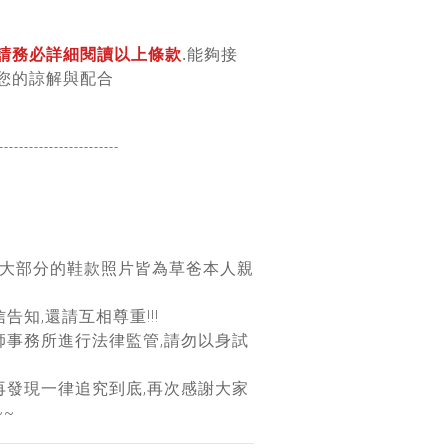
請務必詳細閱讀以上條款
.能夠接
您的諒解與配合
------------------
------
團大部分的鞋款照片皆為草爸本人親
告知,還請互相尊重!!!
師事務所進行法律監管,請勿以身試
再發現一律追究到底,再次感謝大家
~~