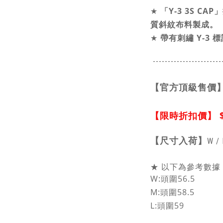
★
「Y-3 3S 
質斜紋布料製成。
★
帶有刺繡 Y-3 
-----------------------
【官方頂級售價
【限時折扣價】
【
尺寸入荷】
W / 
★ 以下為參考數據，
W:頭圍56.5
M:頭圍58.5
L:頭圍59