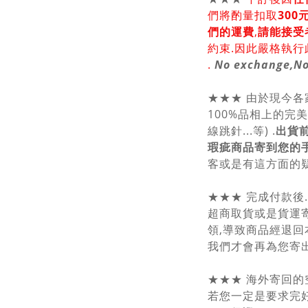
們將酌量扣取
30
們的運費
,
請能接受
約束.因此嚴格執行
.
No exchange,No
★★★ 由於現今
100%品相上的完
線跳針...等) .
出貨
瑕疵商品寄到您的
客或是有這方面的疑
★★★ 完成付款後
超商取貨或是貨運
領,導致商品經退回
我們才會再為您寄出
★★★ 海外寄回的
若您一定是要求完好