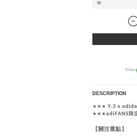
Share
DESCRIPTION
Y-3 x ad
★★★
★★★
adiFANS
【關注重點】