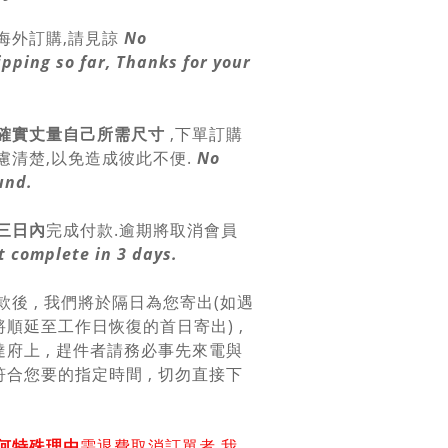
海外訂購,請見諒
No
ipping so far, Thanks for your
確實丈量自己所需尺寸
,
下單訂購
慮清楚,以免造成彼此不便.
No
und.
三日內
完成付款.逾期將取消會員
 complete in 3 days.
款後 , 我們將於隔日為您寄出(如遇
順延至工作日恢復的首日寄出) ,
府上 , 趕件者請務必事先來電與
合您要的指定時間 , 切勿直接下
何特殊理由
需退費取消訂單者.我