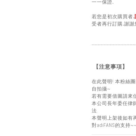
一一保證.
若您是初次購買者.
受者再行訂購.謝謝
-----------------------------
【注意事項】
在此聲明! 本粉絲
自拍攝~
若有需要借圖請來信
本公司長年委任律
法.
本聲明上架後如有
對adiFANS的支持~