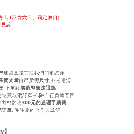
寄出 (不含六日、國定假日)
請見諒
------------------------
------
型建議直接前往我們門市試穿
確實丈量自己所需尺寸
,並考慮清
便,
下單訂購後即無法退換
需退費取消訂單者.除自行負擔寄回
將向您酌收
300元的處理手續費
行訂購
. 謝謝您的合作與諒解
cy
】