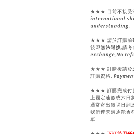
★★★ 目前不接受
international sh
understanding.
★★★
請於訂購前
後即
無法退換
,請
考
exchange,No ref
★★★ 訂購後請於
訂購資格.
Payment
★★★ 訂購完成付
上國定連假或六日將
通常寄出後隔日到達
我們連繫溝通能否符
單.
★★★
下訂後因
任