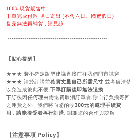
100% 現貨販售中
下單完成付款 隔日寄出 (不含六日、國定假日)
售完無法再補貨 , 請見諒
-----------------------------------------------
------
【貼心提醒】
★★★
若不確定版型建議直接前往我們門市試穿
★★★
請於訂購前
確實丈量自己所需尺寸
,並考慮清楚,
以免造成彼此不便,
下單訂購後即無法退換
下訂後因
任何理由
需退費取消訂單者.除自行負擔寄回
之運費之外 , 我們將向您酌收
300元的處理手續費
用
,
請能接受者再行訂購
. 謝謝您的合作與諒解
【注意事項
Policy
】