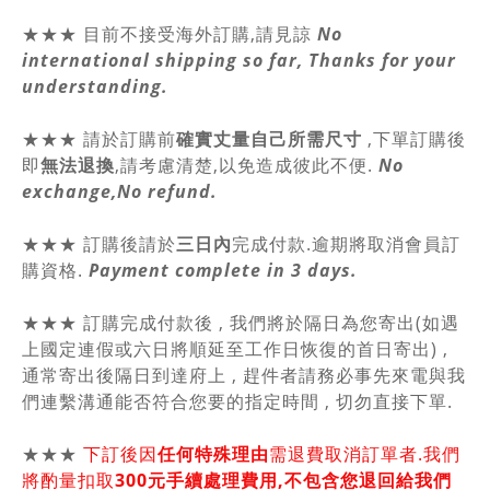
★★★ 目前不接受海外訂購,請見諒
No
international shipping so far, Thanks for your
understanding.
★★★
請於訂購前
確實丈量自己所需尺寸
,
下單訂購後
即
無法退換
,請
考慮清楚,以免造成彼此不便.
No
exchange,No refund.
★★★ 訂購後請於
三日內
完成付款.逾期將取消會員訂
購資格.
Payment complete in 3 days.
★★★ 訂購完成付款後 , 我們將於隔日為您寄出(如遇
上國定連假或六日將順延至工作日恢復的首日寄出) ,
通常寄出後隔日到達府上 , 趕件者請務必事先來電與我
們連繫溝通能否符合您要的指定時間 , 切勿直接下單.
★★★
下訂後因
任何特殊理由
需退費取消訂單者.我們
將酌量扣取
300元手續處理費用,不包含您退回給我們