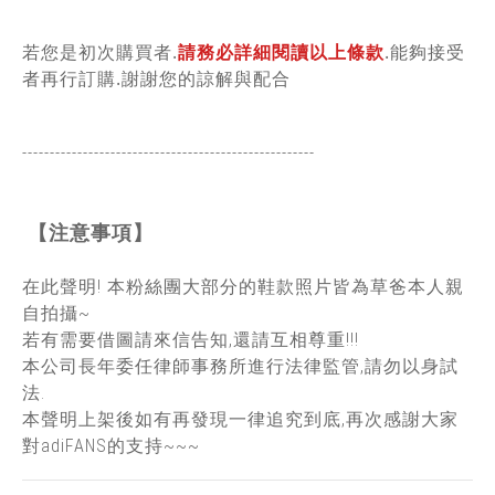
若您是初次購買者.
請務必詳細閱讀以上條款
.能夠接受
者再行訂購.謝謝您的諒解與配合
-----------------------------------------------
------
【注意事項】
在此聲明! 本粉絲團大部分的鞋款照片皆為草爸本人親
自拍攝~
若有需要借圖請來信告知,還請互相尊重!!!
本公司長年委任律師事務所進行法律監管,請勿以身試
法.
本聲明上架後如有再發現一律追究到底,再次感謝大家
對adiFANS的支持~~~