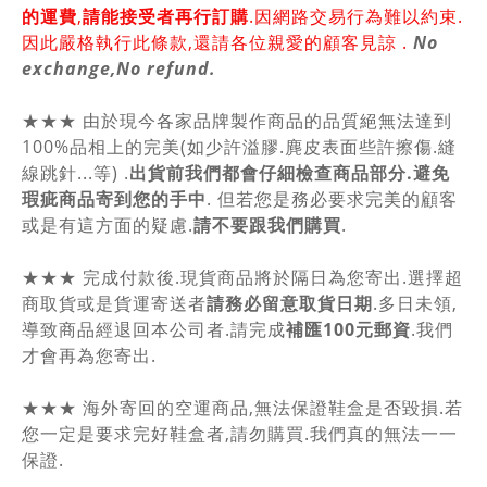
的運費
,
請能接受者再行訂購
.因網路交易行為難以約束.
因此嚴格執行此條款,還請各位親愛的顧客見諒 .
No
exchange,No refund.
★★★ 由於現今各家品牌製作商品的品質絕無法達到
100%品相上的完美(如少許溢膠.麂皮表面些許擦傷.縫
線跳針...等) .
出貨前我們都會仔細檢查商品部分.避免
瑕疵商品寄到您的手中
. 但若您是務必要求完美的顧客
或是有這方面的疑慮.
請不要跟我們購買
.
★★★ 完成付款後.現貨商品將於隔日為您寄出.選擇超
商取貨或是貨運寄送者
請務必留意取貨日期
.多日未領,
導致商品經退回本公司者.請完成
補匯100元郵資
.我們
才會再為您寄出.
★★★ 海外寄回的空運商品,無法保證鞋盒是否毀損.若
您一定是要求完好鞋盒者,請勿購買.我們真的無法一一
保證.