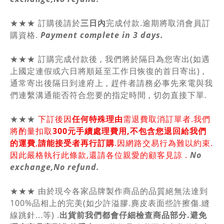
★★★ 訂購後請於
三日內
完成付款.逾期將取消會員訂
購資格.
Payment complete in 3 days.
★★★ 訂購完成付款後 , 我們將於隔日為您寄出(如遇
上國定連假或六日將順延至工作日恢復的首日寄出) ,
通常寄出後隔日到達府上 , 趕件者請務必事先來電與我
們連繫溝通能否符合您要的指定時間 , 切勿直接下單.
★★★
下訂後因
任何特殊理由
需退費取消訂單者.我們
將酌量扣取
300元手續處理費用,不包含您退回給我們
的運費
,
請能接受者再行訂購
.因網路交易行為難以約束.
因此嚴格執行此條款,還請各位親愛的顧客見諒 .
No
exchange,No refund.
★★★ 由於現今各家品牌製作商品的品質絕無法達到
100%品相上的完美(如少許溢膠.麂皮表面些許擦傷.縫
線跳針...等) .
出貨前我們都會仔細檢查商品部分.避免