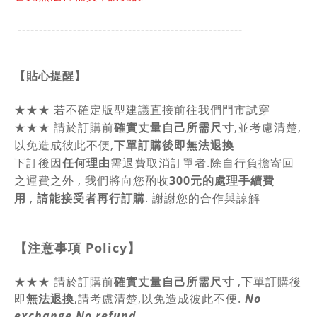
-----------------------------------------------
------
【貼心提醒】
★★★
若不確定版型建議直接前往我們門市試穿
★★★
請於訂購前
確實丈量自己所需尺寸
,並考慮清楚,
以免造成彼此不便,
下單訂購後即無法退換
下訂後因
任何理由
需退費取消訂單者.除自行負擔寄回
之運費之外 , 我們將向您酌收
300元的處理手續費
用
,
請能接受者再行訂購
. 謝謝您的合作與諒解
【注意事項
Policy
】
★★★
請於訂購前
確實丈量自己所需尺寸
,
下單訂購後
即
無法退換
,請
考慮清楚,以免造成彼此不便.
No
exchange,No refund.