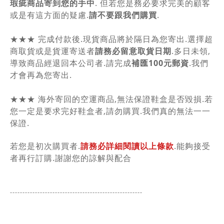
瑕疵商品寄到您的手中
. 但若您是務必要求完美的顧客
或是有這方面的疑慮.
請不要跟我們購買
.
★★★ 完成付款後.現貨商品將於隔日為您寄出.選擇超
商取貨或是貨運寄送者
請務必留意取貨日期
.多日未領,
導致商品經退回本公司者.請完成
補匯100元郵資
.我們
才會再為您寄出.
★★★ 海外寄回的空運商品,無法保證鞋盒是否毀損.若
您一定是要求完好鞋盒者,請勿購買.我們真的無法一一
保證.
若您是初次購買者.
請務必詳細閱讀以上條款
.能夠接受
者再行訂購.謝謝您的諒解與配合
-----------------------------------------------
------