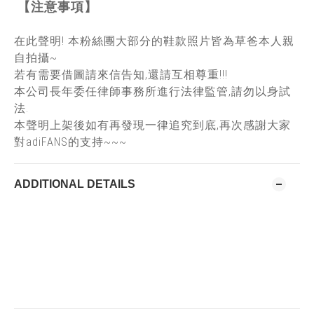
【注意事項】
在此聲明! 本粉絲團大部分的鞋款照片皆為草爸本人親
自拍攝~
若有需要借圖請來信告知,還請互相尊重!!!
本公司長年委任律師事務所進行法律監管,請勿以身試
法.
本聲明上架後如有再發現一律追究到底,再次感謝大家
對adiFANS的支持~~~
ADDITIONAL DETAILS