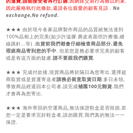
的運費
,
請能接受者再行訂購
.因網路交易行為難以約束.
因此嚴格執行此條款,還請各位親愛的顧客見諒 .
No
exchange,No refund.
★★★ 由於現今各家品牌製作商品的品質絕無法達到
100%品相上的完美(如少許溢膠.麂皮表面些許擦傷.縫
線跳針...等) .
出貨前我們都會仔細檢查商品部分.避免
瑕疵商品寄到您的手中
. 但若您是務必要求完美的顧客
或是有這方面的疑慮.
請不要跟我們購買
.
★★★ 完成付款後.現貨商品將於隔日為您寄出.選擇超
商取貨或是貨運寄送者
請務必留意取貨日期
.多日未領,
導致商品經退回本公司者.請完成
補匯100元郵資
.我們
才會再為您寄出.
★★★ 海外寄回的空運商品,無法保證鞋盒是否毀損.若
您一定是要求完好鞋盒者,請勿購買.我們真的無法一一
保證.