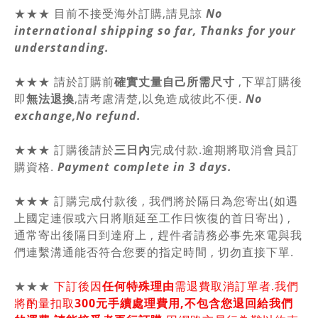
★★★ 目前不接受海外訂購,請見諒
No
international shipping so far, Thanks for your
understanding.
★★★
請於訂購前
確實丈量自己所需尺寸
,
下單訂購後
即
無法退換
,請
考慮清楚,以免造成彼此不便.
No
exchange,No refund.
★★★ 訂購後請於
三日內
完成付款.逾期將取消會員訂
購資格.
Payment complete in 3 days.
★★★ 訂購完成付款後 , 我們將於隔日為您寄出(如遇
上國定連假或六日將順延至工作日恢復的首日寄出) ,
通常寄出後隔日到達府上 , 趕件者請務必事先來電與我
們連繫溝通能否符合您要的指定時間 , 切勿直接下單.
★★★
下訂後因
任何特殊理由
需退費取消訂單者.我們
將酌量扣取
300元手續處理費用,不包含您退回給我們