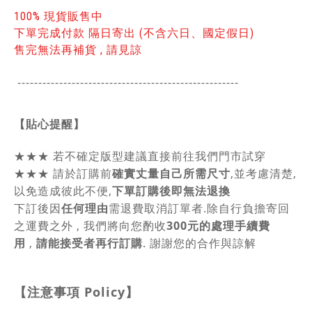
100% 現貨販售中
下單完成付款 隔日寄出 (不含六日、國定假日)
售完無法再補貨 , 請見諒
-----------------------------------------------
------
【貼心提醒】
★★★
若不確定版型建議直接前往我們門市試穿
★★★
請於訂購前
確實丈量自己所需尺寸
,並考慮清楚,
以免造成彼此不便,
下單訂購後即無法退換
下訂後因
任何理由
需退費取消訂單者.除自行負擔寄回
之運費之外 , 我們將向您酌收
300元的處理手續費
用
,
請能接受者再行訂購
. 謝謝您的合作與諒解
【注意事項
Policy
】