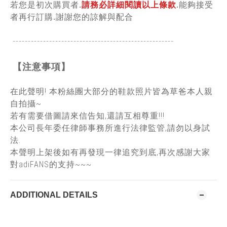
若您是初次購買者.
請務必詳細閱讀以上條款
.能夠接受
者再行訂購.謝謝您的諒解與配合
-----------------------------------------------
------
【注意事項】
在此聲明! 本粉絲團大部分的鞋款照片皆為草爸本人親
自拍攝~
若有需要借圖請來信告知,還請互相尊重!!!
本公司長年委任律師事務所進行法律監管,請勿以身試
法.
本聲明上架後如有再發現一律追究到底,再次感謝大家
對adiFANS的支持~~~
ADDITIONAL DETAILS