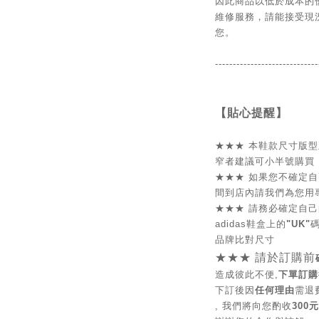
因此商品以低於成本的
維修服務，請能接受現
您。
-----------------------------
【貼心提醒】
★★★
本鞋款尺寸版型正
窄者建議可小半號購買
★★★
如果您不確定自
間到店內請我們為您用
★★★
請務必確定自己的
adidas鞋盒上的
"UK"
碼
品牌比對尺寸
★★★
請於訂購前
造成彼此不便,
下單訂購
下訂後因
任何理由
需退
, 我們將向您酌收
300