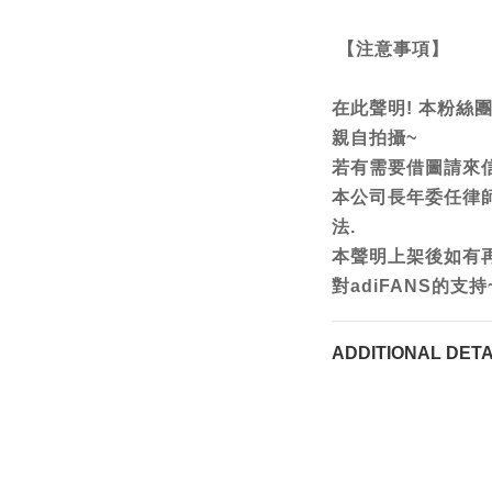
【注意事項】
在此聲明! 本粉絲
親自拍攝~
若有需要借圖請來信
本公司長年委任律
法.
本聲明上架後如有
對adiFANS的支持
ADDITIONAL DETA