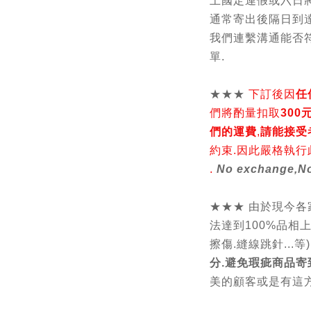
上國定連假或六日將
通常寄出後隔日到達
我們連繫溝通能否符
單.
★★★
下訂後因
任
們將酌量扣取
30
們的運費
,
請能接受
約束.因此嚴格執行
.
No exchange,No
★★★ 由於現今
法達到100%品相
擦傷.縫線跳針...等) 
分.避免瑕疵商品寄
美的顧客或是有這方