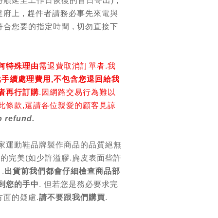
順延至工作日恢復的首日寄出) ,
府上 , 趕件者請務必事先來電與
合您要的指定時間 , 切勿直接下
何特殊理由
需退費取消訂單者.我
0元手續處理費用,不包含您退回給我
者再行訂購
.因網路交易行為難以
此條款,還請各位親愛的顧客見諒
 refund.
各家運動鞋品牌製作商品的品質絕無
上的完美(如少許溢膠.麂皮表面些許
.
出貨前我們都會仔細檢查商品部
到您的手中
. 但若您是務必要求完
面的疑慮.
請不要跟我們購買
.