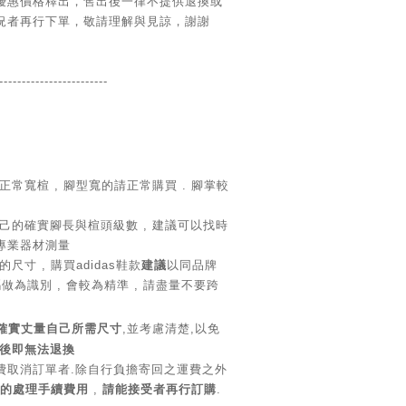
優惠價格釋出，售出後一律不提供退換或
況者再行下單，敬請理解與見諒，謝謝
------------------
------
常寬楦 , 腳型寬的請正常購買 . 腳掌較
己的確實腳長與楦頭級數 , 建議可以找時
專業器材測量
尺寸 , 購買adidas鞋款
建議
以同品牌
做為識別 , 會較為精準 , 請盡量不要跨
確實丈量自己所需尺寸
,並考慮清楚,以免
後即無法退換
費取消訂單者.除自行負擔寄回之運費之外
元的處理手續費用
,
請能接受者再行訂購
.