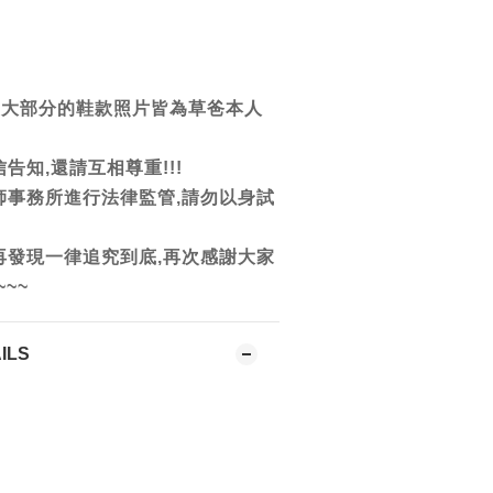
團大部分的鞋款照片皆為草爸本人
告知,還請互相尊重!!!
師事務所進行法律監管,請勿以身試
再發現一律追究到底,再次感謝大家
~~~
ILS