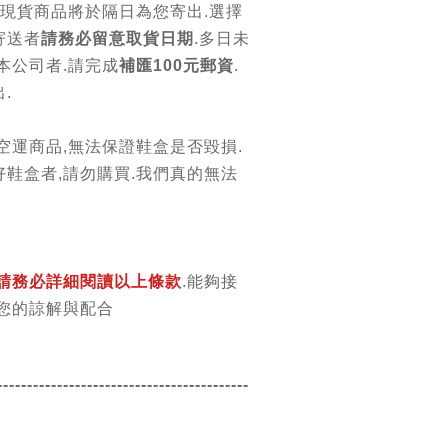
.現貨商品將於隔日為您寄出.選擇
寄送者
請務必留意取貨日期
.多日未
本公司者.請完成
補匯100元郵資
.
.
空運商品,無法保證鞋盒是否毀損.
鞋盒者,請勿購買.我們真的無法
請務必詳細閱讀以上條款
.能夠接
您的諒解與配合
-----------------------------------------