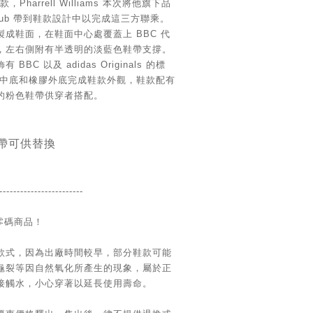
款，Pharrell Williams 本次將他旗下品
oys Club 帶到鞋款設計中以完成這三方聯乘。
成鞋面，在鞋面中心處覆蓋上 BBC 代
，左右側附有半透明的淡藍色鞋帶支撐。
BC 以及 adidas Originals 的標
T 中底和橡膠外底完成鞋款外觀，鞋款配有
的粉色鞋帶供穿者搭配。
帶可供替換
------------------
------
 零碼商品！
款式，因為出廠時間較早，部分鞋款可能
龜裂等因自然氧化所產生的現象，屬於正
接觸水，小心穿著以延長使用壽命。