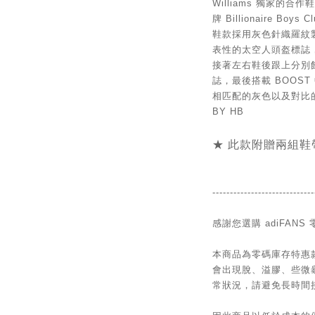
Williams 獨家的合作鞋
牌 Billionaire B
鞋款採用灰色針織羅紋製
表性的太空人頭盔標誌
接著左右鞋後跟上分別飾有 B
誌，最後搭載 BOOS
相匹配的灰色以及對比
BY HB
★ 此款附贈兩組鞋
-----------------------------
感謝您選購 adiFANS
本商品為零碼庫存特惠
會出現脫、溢膠、些微
常狀況，請避免長時間