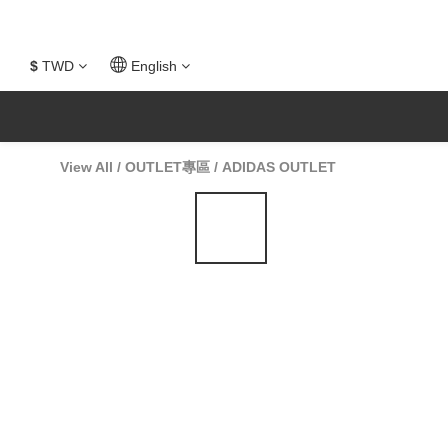
$
TWD
English
View All
/
OUTLET專區
/
ADIDAS OUTLET