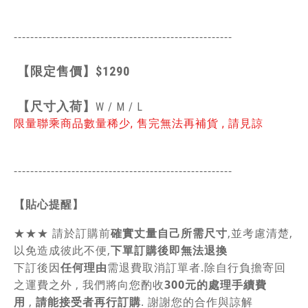
-----------------------------------------------
------
【限定售價】
$1290
【
尺寸入荷】
W / M / L
限量聯乘商品數量稀少, 售完無法再補貨 , 請見諒
-----------------------------------------------
------
【貼心提醒】
★★★
請於訂購前
確實丈量自己所需尺寸
,並考慮清楚,
以免造成彼此不便,
下單訂購後即無法退換
下訂後因
任何理由
需退費取消訂單者.除自行負擔寄回
之運費之外 , 我們將向您酌收
300元的處理手續費
用
,
請能接受者再行訂購
. 謝謝您的合作與諒解