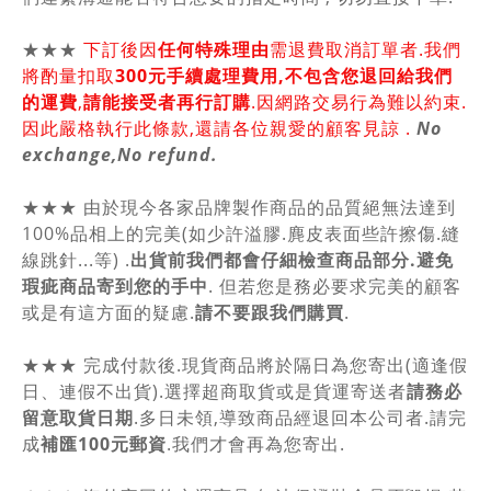
★★★
下訂後因
任何特殊理由
需退費取消訂單者.我們
將酌量扣取
300元手續處理費用,不包含您退回給我們
的運費
,
請能接受者再行訂購
.因網路交易行為難以約束.
因此嚴格執行此條款,還請各位親愛的顧客見諒 .
No
exchange,No refund.
★★★ 由於現今各家品牌製作商品的品質絕無法達到
100%品相上的完美(如少許溢膠.麂皮表面些許擦傷.縫
線跳針...等) .
出貨前我們都會仔細檢查商品部分.避免
瑕疵商品寄到您的手中
. 但若您是務必要求完美的顧客
或是有這方面的疑慮.
請不要跟我們購買
.
★★★ 完成付款後.現貨商品將於隔日為您寄出(適逢假
日、連假不出貨).選擇超商取貨或是貨運寄送者
請務必
留意取貨日期
.多日未領,導致商品經退回本公司者.請完
成
補匯100元郵資
.我們才會再為您寄出.