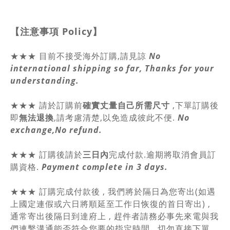
【注意事項
Policy
】
★★★ 目前不接受海外訂購,請見諒
No
international shipping so far, Thanks for your
understanding.
★★★
請於訂購前
確實丈量自己所需尺寸
,
下單訂購後
即
無法退換
,請
考慮清楚,以免造成彼此不便.
No
exchange,No refund.
★★★ 訂購後請於
三日內
完成付款.逾期將取消會員訂
購資格.
Payment complete in 3 days.
★★★ 訂購完成付款後 , 我們將於隔日為您寄出(如遇
上國定連假或六日將順延至工作日恢復的首日寄出) ,
通常寄出後隔日到達府上 , 趕件者請務必事先來電與我
們連繫溝通能否符合您要的指定時間 , 切勿直接下單.