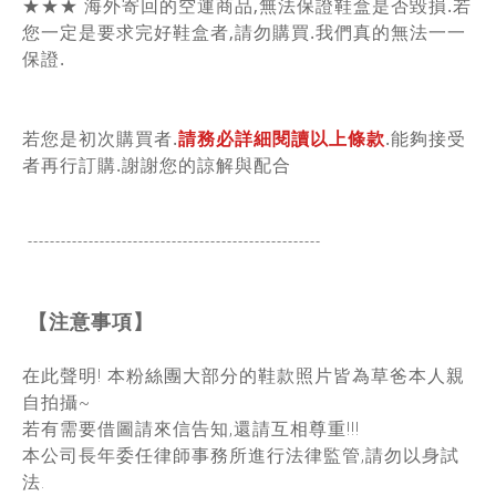
★★★ 海外寄回的空運商品,無法保證鞋盒是否毀損.若
您一定是要求完好鞋盒者,請勿購買.我們真的無法一一
保證.
若您是初次購買者.
請務必詳細閱讀以上條款
.能夠接受
者再行訂購.謝謝您的諒解與配合
-----------------------------------------------
------
【注意事項】
在此聲明! 本粉絲團大部分的鞋款照片皆為草爸本人親
自拍攝~
若有需要借圖請來信告知,還請互相尊重!!!
本公司長年委任律師事務所進行法律監管,請勿以身試
法.