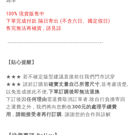
為準
100% 現貨販售中
下單完成付款 隔日寄出 (不含六日、國定假日)
售完無法再補貨 , 請見諒
-----------------------------------------------
------
【貼心提醒】
★★★
若不確定版型建議直接前往我們門市試穿
★★★
請於訂購前
確實丈量自己所需尺寸
,並考慮清楚,
以免造成彼此不便,
下單訂購後即無法退換
下訂後因
任何理由
需退費取消訂單者.除自行負擔寄回
之運費之外 , 我們將向您酌收
300元的處理手續費
用
,
請能接受者再行訂購
. 謝謝您的合作與諒解