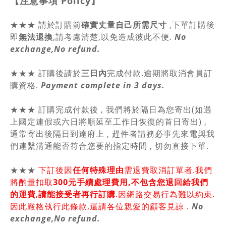
【注意事項
Policy
】
★★★
請於訂購前
確實丈量自己所需尺寸
,
下單訂購後
即
無法退換
,請
考慮清楚,以免造成彼此不便.
No
exchange,No refund.
★★★ 訂購後請於
三日內
完成付款.逾期將取消會員訂
購資格.
Payment complete in 3 days.
★★★ 訂購完成付款後 , 我們將於隔日為您寄出(如遇
上國定連假或六日將順延至工作日恢復的首日寄出) ,
通常寄出後隔日到達府上 , 趕件者請務必事先來電與我
們連繫溝通能否符合您要的指定時間 , 切勿直接下單.
★★★
下訂後因
任何特殊理由
需退費取消訂單者.我們
將酌量扣取
300元手續處理費用,不包含您退回給我們
的運費
,
請能接受者再行訂購
.因網路交易行為難以約束.
因此嚴格執行此條款,還請各位親愛的顧客見諒 .
No
exchange,No refund.