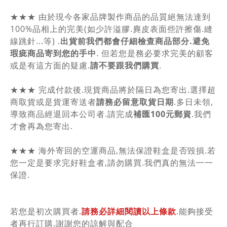
★★★ 由於現今各家品牌製作商品的品質絕無法達到
100%品相上的完美(如少許溢膠.麂皮表面些許擦傷.縫
線跳針...等) .
出貨前我們都會仔細檢查商品部分.避免
瑕疵商品寄到您的手中
. 但若您是務必要求完美的顧客
或是有這方面的疑慮.
請不要跟我們購買
.
★★★ 完成付款後.現貨商品將於隔日為您寄出.選擇超
商取貨或是貨運寄送者
請務必留意取貨日期
.多日未領,
導致商品經退回本公司者.請完成
補匯100元郵資
.我們
才會再為您寄出.
★★★ 海外寄回的空運商品,無法保證鞋盒是否毀損.若
您一定是要求完好鞋盒者,請勿購買.我們真的無法一一
保證.
若您是初次購買者.
請務必詳細閱讀以上條款
.能夠接受
者再行訂購.謝謝您的諒解與配合