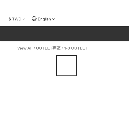
$
TWD
English
View All
/
OUTLET專區
/
Y-3 OUTLET