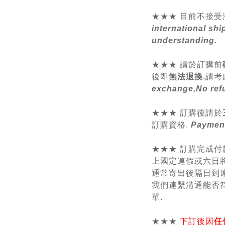
★★★ 目前不接受
international shi
understanding.
★★★
請於訂購前
後即
無法退換
,請
考
exchange,No ref
★★★ 訂購後請於
訂購資格.
Payment
★★★ 訂購完成付
上國定連假或六日將
通常寄出後隔日到達
我們連繫溝通能否符
單.
★★★
下訂後因
任