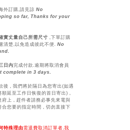
海外訂購,請見諒
No
pping so far, Thanks for your
確實丈量自己所需尺寸
,
下單訂購
慮清楚,以免造成彼此不便.
No
und.
三日內
完成付款.逾期將取消會員
 complete in 3 days.
款後 , 我們將於隔日為您寄出(如遇
順延至工作日恢復的首日寄出) ,
府上 , 趕件者請務必事先來電與
合您要的指定時間 , 切勿直接下
何特殊理由
需退費取消訂單者.我