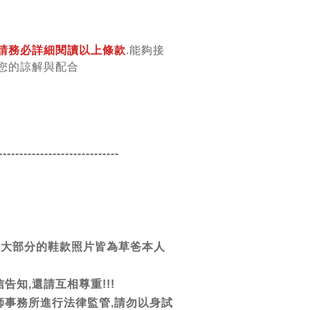
請務必詳細閱讀以上條款
.能夠接
您的諒解與配合
-----------------------
------
團大部分的鞋款照片皆為草爸本人
告知,還請互相尊重!!!
師事務所進行法律監管,請勿以身試