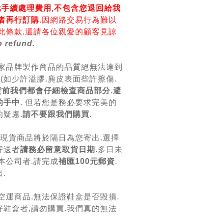
0元手續處理費用,不包含您退回給我
者再行訂購
.因網路交易行為難以
此條款,還請各位親愛的顧客見諒
 refund.
各家品牌製作商品的品質絕無法達到
美(如少許溢膠.麂皮表面些許擦傷.
貨前我們都會仔細檢查商品部分.避
的手中
. 但若您是務必要求完美的
疑慮.
請不要跟我們購買
.
.現貨商品將於隔日為您寄出.選擇
寄送者
請務必留意取貨日期
.多日未
本公司者.請完成
補匯100元郵資
.
.
空運商品,無法保證鞋盒是否毀損.
鞋盒者,請勿購買.我們真的無法