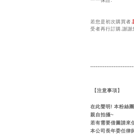
一一保證.
若您是初次購買者.
受者再行訂購.謝謝
------------------------
【注意事項】
在此聲明! 本粉絲
親自拍攝~
若有需要借圖請來信
本公司長年委任律