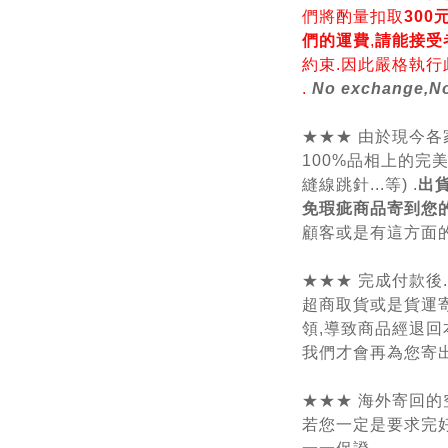
們將酌量扣取
30
們的運費
,
請能接受
約束.因此嚴格執行
.
No exchange,No
★★★ 由於現今
100%品相上的完
縫線跳針...等) .
出
免瑕疵商品寄到您
顧客或是有這方面的
★★★ 完成付款後
超商取貨或是貨運
領,導致商品經退回
我們才會再為您寄出
★★★ 海外寄回的
若您一定是要求完好