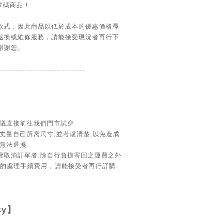
 零碼商品！
款式，因此商品以低於成本的優惠價格釋
退換或維修服務，請能接受現況者再行下
謝謝您。
------------------------
------
議直接前往我們門市試穿
丈量自己所需尺寸
,並考慮清楚,以免造成
無法退換
費取消訂單者.除自行負擔寄回之運費之外
元的處理手續費用
,
請能接受者再行訂購
.
cy
】