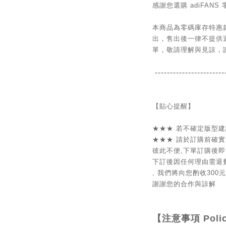
感謝您選購 adiFANS
本商品為零碼庫存特惠
出，售出後一律不提供
單，敬請理解與見諒，
-----------------------
【貼心提醒】
★★★
若不確定版型建
★★★
請於訂購前
確實
彼此不便,
下單訂購後即
下訂後因
任何理由
需退
, 我們將向您酌收
300
謝謝您的合作與諒解
【注意事項
Poli