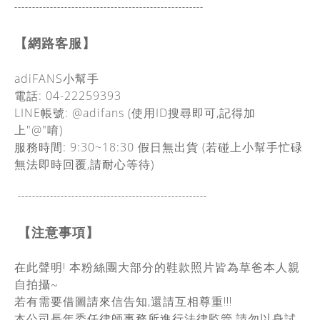
-----------------------------------------------
------
【網路客服】
adiFANS小幫手
電話: 04-22259393
LINE帳號: @adifans (使用ID搜尋即可,記得加
上"@"唷)
服務時間: 9:30~18:30
假日無出貨
(若碰上小幫手忙碌
無法即時回覆,請耐心等待)
-----------------------------------------------
------
【注意事項】
在此聲明! 本粉絲團大部分的鞋款照片皆為草爸本人親
自拍攝~
若有需要借圖請來信告知,還請互相尊重!!!
本公司長年委任律師事務所進行法律監管,請勿以身試