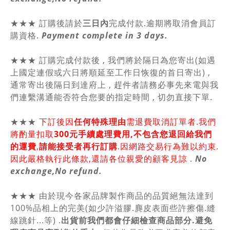
★★★ 訂購後請於
三日內
完成付款.逾期將取消會員訂
購資格.
Payment complete in 3 days.
★★★ 訂購完成付款後 , 我們將於隔日為您寄出(如遇
上國定連假或六日將順延至工作日恢復的首日寄出) ,
通常寄出後隔日到達府上 , 趕件者請務必事先來電與我
們連繫溝通能否符合您要的指定時間 , 切勿直接下單.
★★★
下訂後因
任何特殊理由
需退費取消訂單者.我們
將酌量扣取
300元手續處理費用,不包含您退回給我們
的運費
,
請能接受者再行訂購
.因網路交易行為難以約束.
因此嚴格執行此條款,還請各位親愛的顧客見諒 .
No
exchange,No refund.
★★★ 由於現今各家品牌製作商品的品質絕無法達到
100%品相上的完美(如少許溢膠.麂皮表面些許擦傷.縫
線跳針...等) .
出貨前我們都會仔細檢查商品部分.避免