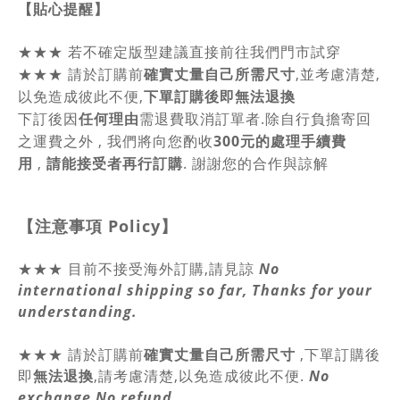
【貼心提醒】
★★★
若不確定版型建議直接前往我們門市試穿
★★★
請於訂購前
確實丈量自己所需尺寸
,並考慮清楚,
以免造成彼此不便,
下單訂購後即無法退換
下訂後因
任何理由
需退費取消訂單者.除自行負擔寄回
之運費之外 , 我們將向您酌收
300元的處理手續費
用
,
請能接受者再行訂購
. 謝謝您的合作與諒解
【注意事項
Policy
】
★★★ 目前不接受海外訂購,請見諒
No
international shipping so far, Thanks for your
understanding.
★★★
請於訂購前
確實丈量自己所需尺寸
,
下單訂購後
即
無法退換
,請
考慮清楚,以免造成彼此不便.
No
exchange,No refund.