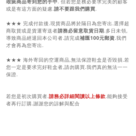
瑕疵商品寄到您的手中
. 但若您是務必要求完美的顧客
或是有這方面的疑慮.
請不要跟我們購買
.
★★★ 完成付款後.現貨商品將於隔日為您寄出.選擇超
商取貨或是貨運寄送者
請務必留意取貨日期
.多日未領,
導致商品經退回本公司者.請完成
補匯100元郵資
.我們
才會再為您寄出.
★★★ 海外寄回的空運商品,無法保證鞋盒是否毀損.若
您一定是要求完好鞋盒者,請勿購買.我們真的無法一一
保證.
若您是初次購買者.
請務必詳細閱讀以上條款
.能夠接受
者再行訂購.謝謝您的諒解與配合