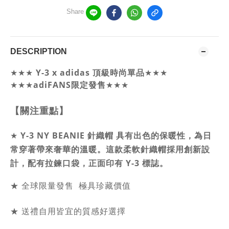
Share
DESCRIPTION
Y-3 x adidas 頂級時尚單品
★★★
★★★
★★★
adiFANS限定發售
★★★
【關注重點】
★
Y-3 NY BEANIE 針織帽 具有出色的保暖性
，
為日
常穿著帶來奢華的溫暖。這款柔軟針織帽採用創新設
計，配有拉鍊口袋，正面印有 Y-3 標誌。
★ 全球限量發售 極具珍藏價值
★ 送禮自用皆宜的質感好選擇