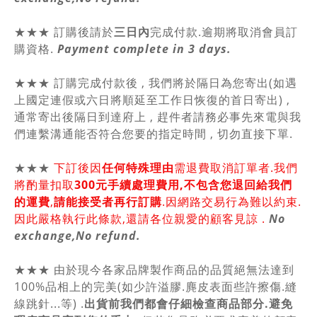
★★★ 訂購後請於
三日內
完成付款.逾期將取消會員訂
購資格.
Payment complete in 3 days.
★★★ 訂購完成付款後 , 我們將於隔日為您寄出(如遇
上國定連假或六日將順延至工作日恢復的首日寄出) ,
通常寄出後隔日到達府上 , 趕件者請務必事先來電與我
們連繫溝通能否符合您要的指定時間 , 切勿直接下單.
★★★
下訂後因
任何特殊理由
需退費取消訂單者.我們
將酌量扣取
300元手續處理費用,不包含您退回給我們
的運費
,
請能接受者再行訂購
.因網路交易行為難以約束.
因此嚴格執行此條款,還請各位親愛的顧客見諒 .
No
exchange,No refund.
★★★ 由於現今各家品牌製作商品的品質絕無法達到
100%品相上的完美(如少許溢膠.麂皮表面些許擦傷.縫
線跳針...等) .
出貨前我們都會仔細檢查商品部分.避免