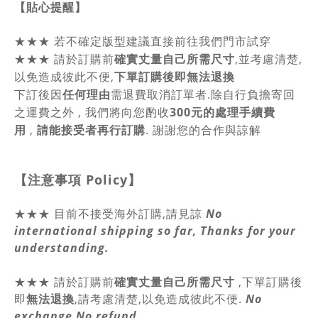
【貼心提醒】
★★★
若不確定版型建議直接前往我們門市試穿
★★★
請於訂購前
確實丈量自己所需尺寸
,並考慮清楚,
以免造成彼此不便,
下單訂購後即無法退換
下訂後因
任何理由
需退費取消訂單者.除自行負擔寄回
之運費之外 , 我們將向您酌收
300元的處理手續費
用
,
請能接受者再行訂購
. 謝謝您的合作與諒解
【注意事項
Policy
】
★★★ 目前不接受海外訂購,請見諒
No
international shipping so far, Thanks for your
understanding.
★★★
請於訂購前
確實丈量自己所需尺寸
,
下單訂購後
即
無法退換
,請
考慮清楚,以免造成彼此不便.
No
exchange,No refund.