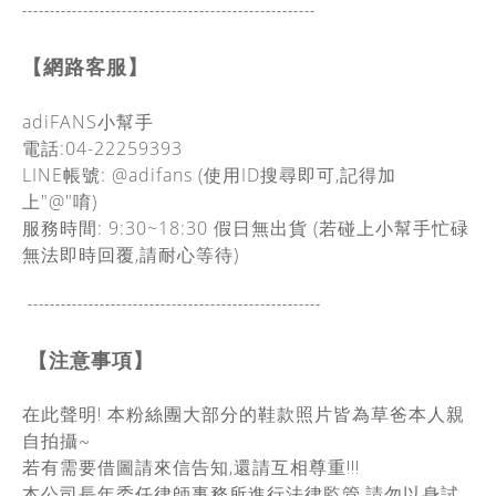
-----------------------------------------------
------
【網路客服】
adiFANS小幫手
電話:04-22259393
LINE帳號: @adifans (使用ID搜尋即可,記得加
上"@"唷)
服務時間: 9:30~18:30
假日無出貨
(若碰上小幫手忙碌
無法即時回覆,請耐心等待)
-----------------------------------------------
------
【注意事項】
在此聲明! 本粉絲團大部分的鞋款照片皆為草爸本人親
自拍攝~
若有需要借圖請來信告知,還請互相尊重!!!
本公司長年委任律師事務所進行法律監管,請勿以身試