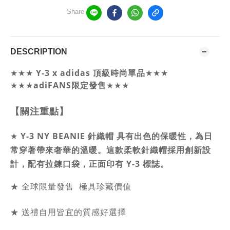
Share
DESCRIPTION
Y-3 x adidas 頂級時尚單品
★★★
★★★
★★★
adiFANS限定發售
★★★
【關注重點】
★
Y-3 NY BEANIE 針織帽 具有出色的保暖性
，
為日
常穿著帶來奢華的溫暖。這款柔軟針織帽採用創新設
計，配有拉鍊口袋，正面印有 Y-3 標誌。
★ 全球限量發售 極具珍藏價值
★ 送禮自用皆宜的質感好選擇