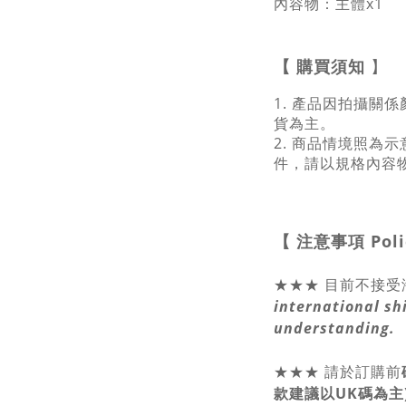
內容物：主體x1
【
購買須知
】
1. 產品因拍攝關
貨為主。
2. 商品情境照為
件，請以規格內容
【 注意事項
Pol
★★★ 目前不接受
international sh
understanding.
★★★
請於訂購前
款建議以UK碼為主