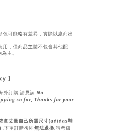
係顏色可能略有差異，實際以廠商出
示意用，僅商品主體不包含其他配
物為主。
icy
】
海外訂購,請見諒
No
ipping so far, Thanks for your
確實丈量自己所需尺寸(adidas鞋
)
,
下單訂購後即
無法退換
,請
考慮