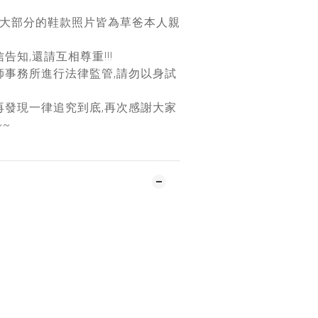
團大部分的鞋款照片皆為草爸本人親
告知,還請互相尊重!!!
師事務所進行法律監管,請勿以身試
再發現一律追究到底,再次感謝大家
~~