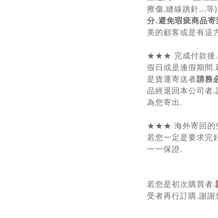
擦傷.縫線跳針...等) 
分.避免瑕疵商品寄
美的顧客或是有這方
★★★ 完成付款後
假日或是連假期間.
是貨運寄送者
請務
品經退回本公司者.
為您寄出.
★★★ 海外寄回的
若您一定是要求完好
一一保證.
若您是初次購買者.
受者再行訂購.謝謝