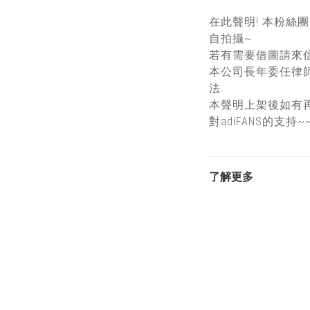
在此聲明! 本粉絲
自拍攝~
若有需要借圖請來信
本公司長年委任律
法.
本聲明上架後如有
對adiFANS的支持~
了解更多