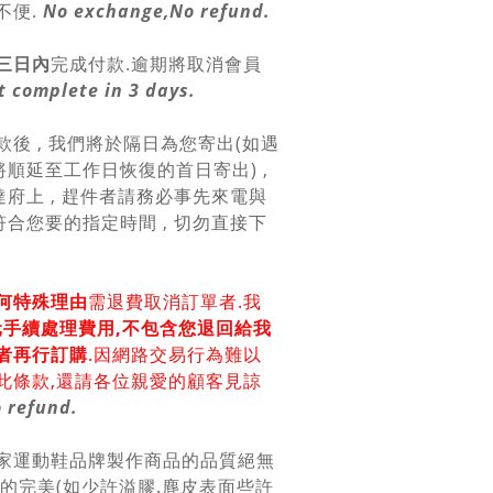
不便.
No exchange,No refund.
三日內
完成付款.逾期將取消會員
 complete in 3 days.
款後 , 我們將於隔日為您寄出(如遇
順延至工作日恢復的首日寄出) ,
府上 , 趕件者請務必事先來電與
合您要的指定時間 , 切勿直接下
何特殊理由
需退費取消訂單者.我
0元手續處理費用,不包含您退回給我
者再行訂購
.因網路交易行為難以
此條款,還請各位親愛的顧客見諒
 refund.
各家運動鞋品牌製作商品的品質絕無
上的完美(如少許溢膠.麂皮表面些許