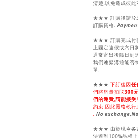
清楚,以免造成彼此
★★★ 訂購後請於
訂購資格.
Payment
★★★ 訂購完成付
上國定連假或六日將
通常寄出後隔日到達
我們連繫溝通能否符
單.
★★★
下訂後因
任
們將酌量扣取
30
們的運費
,
請能接受
約束.因此嚴格執行
.
No exchange,No
★★★ 由於現今
法達到100%品相