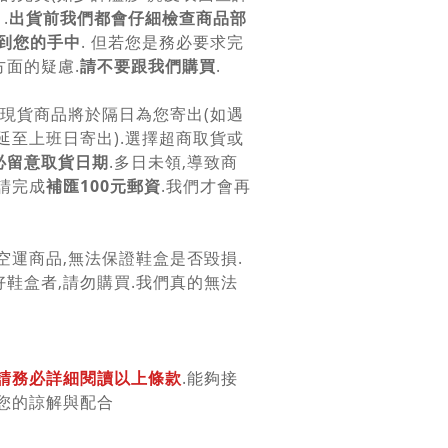
.
出貨前我們都會仔細檢查商品部
到您的手中
. 但若您是務必要求完
面的疑慮.
請不要跟我們購買
.
.現貨商品將於隔日為您寄出(如遇
延至上班日寄出).選擇超商取貨或
必留意取貨日期
.多日未領,導致商
請完成
補匯100元郵資
.我們才會再
空運商品,無法保證鞋盒是否毀損.
鞋盒者,請勿購買.我們真的無法
請務必詳細閱讀以上條款
.能夠接
您的諒解與配合