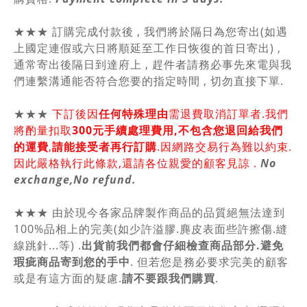
★★★ 訂購完成付款後 , 我們將於隔日為您寄出(如遇
上國定連假或六日將順延至工作日恢復的首日寄出) ,
通常寄出後隔日到達府上 , 趕件者請務必事先來電與我
們連繫溝通能否符合您要的指定時間 , 切勿直接下單.
★★★
下訂後因
任何特殊理由
需退費取消訂單者.我們
將酌量扣取
300元手續處理費用,不包含您退回給我們
的運費
,
請能接受者再行訂購
.因網路交易行為難以約束.
因此嚴格執行此條款,還請各位親愛的顧客見諒 .
No
exchange,No refund.
★★★ 由於現今各家品牌製作商品的品質絕無法達到
100%品相上的完美(如少許溢膠.麂皮表面些許擦傷.縫
線跳針...等) .
出貨前我們都會仔細檢查商品部分.避免
瑕疵商品寄到您的手中
. 但若您是務必要求完美的顧客
或是有這方面的疑慮.
請不要跟我們購買
.