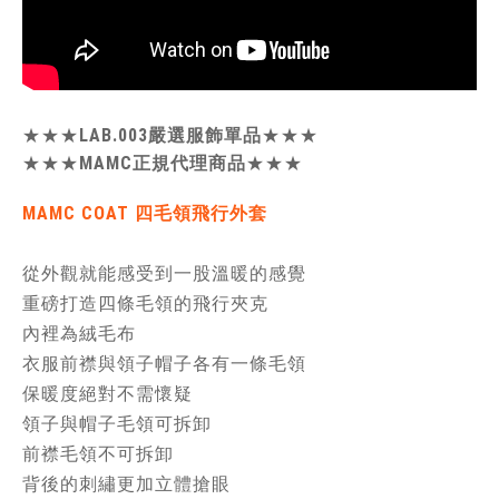
★★★
LAB.003嚴選服飾單品
★★★
★★★
MAMC正規代理商品
★★★
MAMC
COAT 四毛領飛行外套
從外觀就能感受到一股溫暖的感覺
重磅打造四條毛領的飛行夾克
內裡為絨毛布
衣服前襟與領子帽子各有一條毛領
保暖度絕對不需懷疑
領子與帽子毛領可拆卸
前襟毛領不可拆卸
背後的刺繡更加立體搶眼