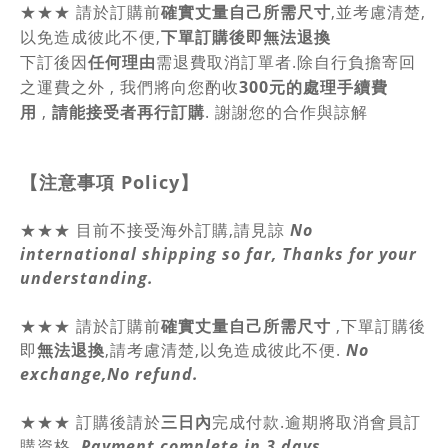
★★★
請於訂購前
確實丈量自己所需尺寸
,並考慮清楚,
以免造成彼此不便,
下單訂購後即無法退換
下訂後因
任何理由
需退費取消訂單者.除自行負擔寄回
之運費之外 , 我們將向您酌收
300元的處理手續費
用
,
請能接受者再行訂購
. 謝謝您的合作與諒解
【注意事項
Policy
】
★★★ 目前不接受海外訂購,請見諒
No
international shipping so far, Thanks for your
understanding.
★★★
請於訂購前
確實丈量自己所需尺寸
,
下單訂購後
即
無法退換
,請
考慮清楚,以免造成彼此不便.
No
exchange,No refund.
★★★ 訂購後請於
三日內
完成付款.逾期將取消會員訂
購資格.
Payment complete in 3 days.