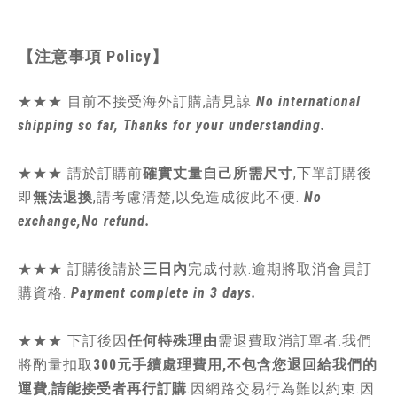
【注意事項
Policy
】
★★★ 目前不接受海外訂購,請見諒
No international
shipping so far, Thanks for your understanding.
★★★
請於訂購前
確實丈量自己所需尺寸
,
下單訂購後
即
無法退換
,請
考慮清楚,以免造成彼此不便.
No
exchange,No refund.
★★★ 訂購後請於
三日內
完成付款.逾期將取消會員訂
購資格.
Payment complete in 3 days.
★★★
下訂後因
任何特殊理由
需退費取消訂單者.我們
將酌量扣取
300元手續處理費用,不包含您退回給我們的
運費
,
請能接受者再行訂購
.因網路交易行為難以約束.因