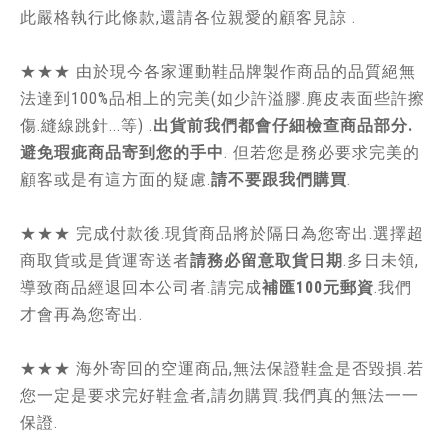
此嚴格執行此條款,還請各位親愛的顧客見諒 .
★★★ 由於現今各家運動鞋品牌製作商品的品質絕無
法達到100%品相上的完美(如少許溢膠.麂皮表面些許擦
傷.縫線跳針...等) .
出貨前我們都會仔細檢查商品部分.
避免瑕疵商品寄到您的手中
. 但若您是務必要求完美的
顧客或是有這方面的疑慮.
請不要跟我們購買
.
★★★ 完成付款後.現貨商品將於隔日為您寄出.選擇超
商取貨或是貨運寄送者
請務必留意取貨日期
.多日未領,
導致商品經退回本公司者.請完成
補匯100元郵資
.我們
才會再為您寄出.
★★★ 海外寄回的空運商品,無法保證鞋盒是否毀損.若
您一定是要求完好鞋盒者,請勿購買.我們真的無法一一
保證.