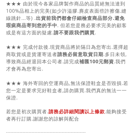
★★★ 由於現今各家品牌製作商品的品質絕無法達到
100%品相上的完美(如少許溢膠.麂皮表面些許擦傷.縫
線跳針...等) .
出貨前我們都會仔細檢查商品部分.避免
瑕疵商品寄到您的手中
. 但若您是務必要求完美的顧客
或是有這方面的疑慮.
請不要跟我們購買
.
★★★ 完成付款後.現貨商品將於隔日為您寄出.選擇超
商取貨或是貨運寄送者
請務必留意取貨日期
.多日未領,
導致商品經退回本公司者.請完成
補匯100元郵資
.我們
才會再為您寄出.
★★★ 海外寄回的空運商品,無法保證鞋盒是否毀損.若
您一定是要求完好鞋盒者,請勿購買.我們真的無法一一
保證.
若您是初次購買者.
請務必詳細閱讀以上條款
.能夠接受
者再行訂購.謝謝您的諒解與配合
-----------------------------------------------
------