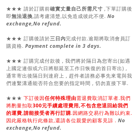
★★★
請於訂購前
確實丈量自己所需尺寸
,
下單訂購後
即
無法退換
,請
考慮清楚,以免造成彼此不便.
No
exchange,No refund.
★★★ 訂購後請於
三日內
完成付款.逾期將取消會員訂
購資格.
Payment complete in 3 days.
★★★ 訂購完成付款後 , 我們將於隔日為您寄出(如遇
上國定連假或六日將順延至工作日恢復的首日寄出) ,
通常寄出後隔日到達府上 , 趕件者請務必事先來電與我
們連繫溝通能否符合您要的指定時間 , 切勿直接下單.
★★★
下訂後因
任何特殊理由
需退費取消訂單者.我們
將酌量扣取
300元手續處理費用,不包含您退回給我們
的運費
,
請能接受者再行訂購
.因網路交易行為難以約束.
因此嚴格執行此條款,還請各位親愛的顧客見諒 .
No
exchange,No refund.