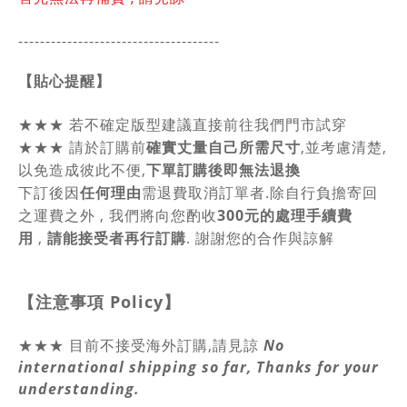
-------------------------------------
【貼心提醒】
★★★
若不確定版型建議直接前往我們門市試穿
★★★
請於訂購前
確實丈量自己所需尺寸
,並考慮清楚,
以免造成彼此不便,
下單訂購後即無法退換
下訂後因
任何理由
需退費取消訂單者.除自行負擔寄回
之運費之外 , 我們將向您酌收
300元的處理手續費
用
,
請能接受者再行訂購
. 謝謝您的合作與諒解
【注意事項
Policy
】
★★★ 目前不接受海外訂購,請見諒
No
international shipping so far, Thanks for your
understanding.