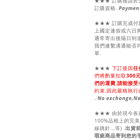
★★★ 訂購後請於
訂購資格.
Payment
★★★ 訂購完成付
上國定連假或六日將
通常寄出後隔日到達
我們連繫溝通能否符
單.
★★★
下訂後因
任
們將酌量扣取
30
們的運費
,
請能接受
約束.因此嚴格執行
.
No exchange,No
★★★ 由於現今
100%品相上的完
線跳針...等) .
出貨
瑕疵商品寄到您的