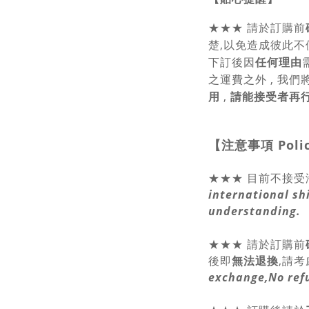
★★★
請於訂購前
楚,以免造成彼此不
下訂後因
任何理由
之運費之外 , 我們
用
,
請能接受者再
【注意事項
Poli
★★★ 目前不接受
international sh
understanding.
★★★
請於訂購前
後即
無法退換
,請
考
exchange,No ref