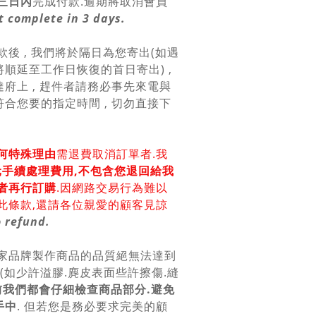
三日內
完成付款.逾期將取消會員
 complete in 3 days.
款後 , 我們將於隔日為您寄出(如遇
順延至工作日恢復的首日寄出) ,
府上 , 趕件者請務必事先來電與
合您要的指定時間 , 切勿直接下
何特殊理由
需退費取消訂單者.我
0元手續處理費用,不包含您退回給我
者再行訂購
.因網路交易行為難以
此條款,還請各位親愛的顧客見諒
 refund.
各家品牌製作商品的品質絕無法達到
美(如少許溢膠.麂皮表面些許擦傷.縫
前我們都會仔細檢查商品部分.避免
手中
. 但若您是務必要求完美的顧