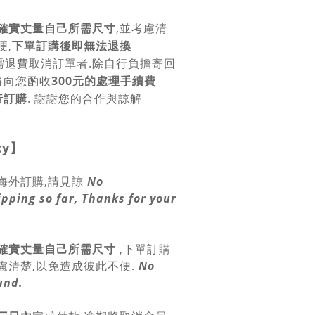
確實丈量自己所需尺寸
,並考慮清
便,
下單訂購後即無法退換
需退費取消訂單者.除自行負擔寄回
將向您酌收
300元的處理手續費
行訂購
. 謝謝您的合作與諒解
cy
】
海外訂購,請見諒
No
ipping so far, Thanks for your
確實丈量自己所需尺寸
,
下單訂購
慮清楚,以免造成彼此不便.
No
und.