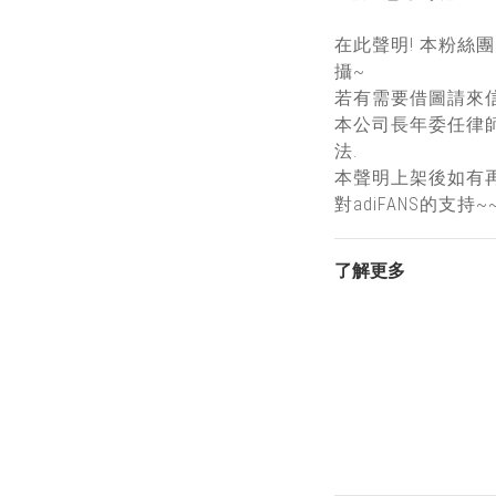
在此聲明! 本粉絲
攝~
若有需要借圖請來信
本公司長年委任律
法.
本聲明上架後如有
對adiFANS的支持~
了解更多