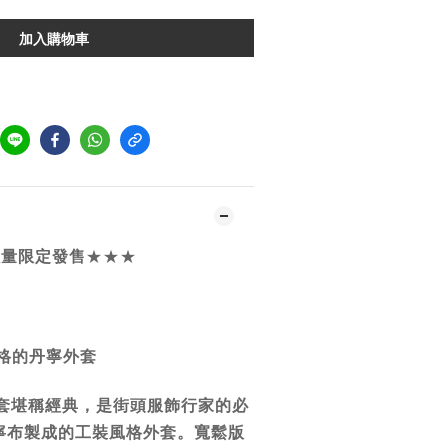
加入購物車
 數量限定發售
★★★
格的丹寧外套
s 外套堪稱經典，是街頭服飾行家的必
寧布製成的工裝風格外套。寬鬆版