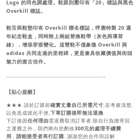
Logo 的同色調處理。鞋跟則壓印有「20」標誌與黑色
Overkill 標誌。
鞋舌與鞋墊印有 Overkill 聯名標誌，呼應特製 20 週
年紀念鞋盒，同時附上兩組替換鞋帶（灰色與薄荷
綠），增添穿搭變化。這雙鞋不僅象徵 Overkill 與
adidas 共同走過的里程碑，更是兼具收藏價值與街頭
魅力的復古佳作。
-----------------------------------------------
------
【貼心提醒】
★★★
請於訂購前
確實丈量自己所需尺寸
,並考慮清楚,
以免造成彼此不便,
下單訂購後即無法退換
下訂後因
任何理由
需退費取消訂單者.除自行負擔寄回
之運費之外 , 我們將向您酌收
300元的處理手續費
用
,
請能接受者再行訂購
. 謝謝您的合作與諒解