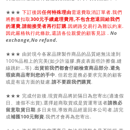
★★★
下訂後因
任何特殊理由
需退費取消訂單者.我們
將酌量扣取
300元手續處理費用,不包含您退回給我們
的運費
,
請能接受者再行訂購
.因網路交易行為難以約束.
因此嚴格執行此條款,還請各位親愛的顧客見諒 .
No
exchange,No refund.
★★★ 由於現今各家品牌製作商品的品質絕無法達到
100%品相上的完美(如少許溢膠.麂皮表面些許擦傷.縫
線跳針...等) .
出貨前我們都會仔細檢查商品部分.避免
瑕疵商品寄到您的手中
. 但若您是務必要求完美的顧客
或是有這方面的疑慮.
請不要跟我們購買
.
★★★ 完成付款後.現貨商品將於隔日為您寄出(適逢假
日、連假不出貨).選擇超商取貨或是貨運寄送者
請務必
留意取貨日期
.多日未領,導致商品經退回本公司者.請完
成
補匯100元郵資
.我們才會再為您寄出.