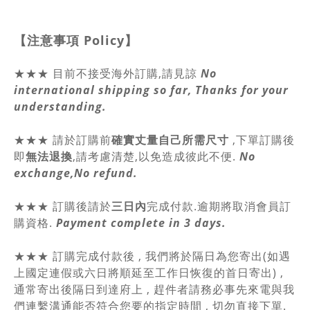
【注意事項
Policy
】
★★★ 目前不接受海外訂購,請見諒
No
international shipping so far, Thanks for your
understanding.
★★★
請於訂購前
確實丈量自己所需尺寸
,
下單訂購後
即
無法退換
,請
考慮清楚,以免造成彼此不便.
No
exchange,No refund.
★★★ 訂購後請於
三日內
完成付款.逾期將取消會員訂
購資格.
Payment complete in 3 days.
★★★ 訂購完成付款後 , 我們將於隔日為您寄出(如遇
上國定連假或六日將順延至工作日恢復的首日寄出) ,
通常寄出後隔日到達府上 , 趕件者請務必事先來電與我
們連繫溝通能否符合您要的指定時間 , 切勿直接下單.