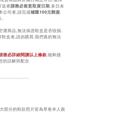
寄送者
請務必留意取貨日期
.多日未
本公司者.請完成
補匯100元郵資
.
.
空運商品,無法保證鞋盒是否毀損.
鞋盒者,請勿購買.我們真的無法
請務必詳細閱讀以上條款
.能夠接
您的諒解與配合
-----------------
------
團大部分的鞋款照片皆為草爸本人親