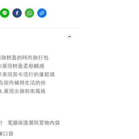
出極致輕盈的時尚旅行包
布展現輕盈柔順觸感
來表現當今流行的蓬鬆感
適合崇尚極簡生活的你
換.展現出個前衛風格
 . 電腦保護層與置物內袋
鍊口袋