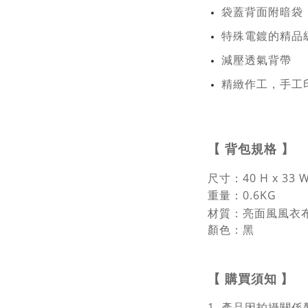
袋蓋背面附暗袋
特殊電鍍的精品
減壓透氣背帶
精緻作工，手工
【
背包規格
】
尺寸：
40 H x 33
重量：0.6KG
材質：亮面風風衣
顏色：黑
【
購買須知
】
1. 產品因拍攝關