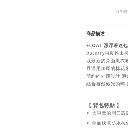
分享到
商品描述
FLOAT 漂浮著迷包
bacarry再度推
以最新的亮面風衣
且運用加厚的棉花
簡約的外觀設計.
結合自然極光的轉
【
背包特點
】
大容量的開口設計
側面快取防水拉