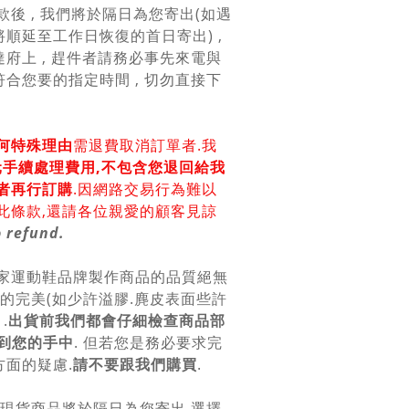
款後 , 我們將於隔日為您寄出(如遇
順延至工作日恢復的首日寄出) ,
府上 , 趕件者請務必事先來電與
合您要的指定時間 , 切勿直接下
何特殊理由
需退費取消訂單者.我
0元手續處理費用,不包含您退回給我
者再行訂購
.因網路交易行為難以
此條款,還請各位親愛的顧客見諒
 refund.
各家運動鞋品牌製作商品的品質絕無
上的完美(如少許溢膠.麂皮表面些許
.
出貨前我們都會仔細檢查商品部
到您的手中
. 但若您是務必要求完
面的疑慮.
請不要跟我們購買
.
.現貨商品將於隔日為您寄出.選擇