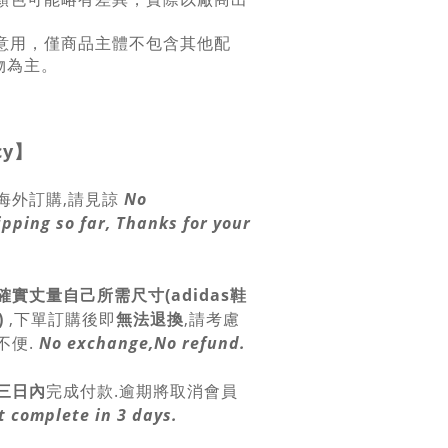
示意用，僅商品主體不包含其他配
物為主。
cy
】
海外訂購,請見諒
No
ipping so far, Thanks for your
確實丈量自己所需尺寸(adidas鞋
)
,
下單訂購後即
無法退換
,請
考慮
不便.
No exchange,No refund.
三日內
完成付款.逾期將取消會員
 complete in 3 days.