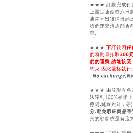
★★★ 訂購完成付
上國定連假或六日將
通常寄出後隔日到達
我們連繫溝通能否符
單.
★★★
下訂後因
任
們將酌量扣取
30
們的運費
,
請能接受
約束.因此嚴格執行
.
No exchange,No
★★★ 由於現今
法達到100%品相
擦傷.縫線跳針...等) 
分.避免瑕疵商品寄
美的顧客或是有這方
★★★ 完成付款後