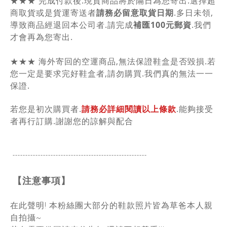
★★★ 完成付款後.現貨商品將於隔日為您寄出.選擇超
商取貨或是貨運寄送者
請務必留意取貨日期
.多日未領,
導致商品經退回本公司者.請完成
補匯100元郵資
.我們
才會再為您寄出.
★★★ 海外寄回的空運商品,無法保證鞋盒是否毀損.若
您一定是要求完好鞋盒者,請勿購買.我們真的無法一一
保證.
若您是初次購買者.
請務必詳細閱讀以上條款
.能夠接受
者再行訂購.謝謝您的諒解與配合
-----------------------------------------------
------
【注意事項】
在此聲明! 本粉絲團大部分的鞋款照片皆為草爸本人親
自拍攝~