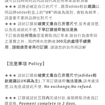
議可以找時間到店內請我們為您用專業器材測量
建議
★★★
請務必確定自己的尺寸 , 購買adidas鞋款
以
"UK"
同品牌adidas鞋盒上的
碼做為識別 , 會較為精準 ,
請盡量不要跨品牌比對尺寸
★★★
請於訂購前
確實丈量自己所需尺寸
,並考慮清楚,
以免造成彼此不便,
下單訂購後即無法退換
下訂後因
任何理由
需退費取消訂單者.除自行負擔寄回
之運費之外 , 我們將向您酌收
300元的處理手續費
用
,
請能接受者再行訂購
. 謝謝您的合作與諒解
【注意事項
Policy
】
★★★
請於訂購前
確實丈量自己所需尺寸(adidas鞋
款建議以UK碼為主)
,
下單訂購後即
無法退換
,請
考慮清
楚,以免造成彼此不便.
No exchange,No refund.
★★★ 訂購後請於
三日內
完成付款.逾期將取消會員訂
購資格.
Payment complete in 3 days.