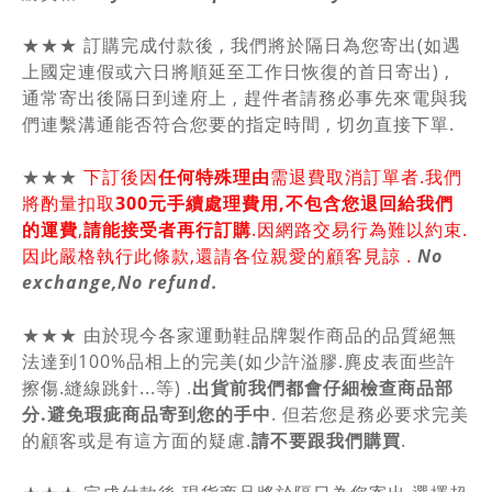
★★★ 訂購完成付款後 , 我們將於隔日為您寄出(如遇
上國定連假或六日將順延至工作日恢復的首日寄出) ,
通常寄出後隔日到達府上 , 趕件者請務必事先來電與我
們連繫溝通能否符合您要的指定時間 , 切勿直接下單.
★★★
下訂後因
任何特殊理由
需退費取消訂單者.我們
將酌量扣取
300元手續處理費用,不包含您退回給我們
的運費
,
請能接受者再行訂購
.因網路交易行為難以約束.
因此嚴格執行此條款,還請各位親愛的顧客見諒 .
No
exchange,No refund.
★★★ 由於現今各家運動鞋品牌製作商品的品質絕無
法達到100%品相上的完美(如少許溢膠.麂皮表面些許
擦傷.縫線跳針...等) .
出貨前我們都會仔細檢查商品部
分.避免瑕疵商品寄到您的手中
. 但若您是務必要求完美
的顧客或是有這方面的疑慮.
請不要跟我們購買
.