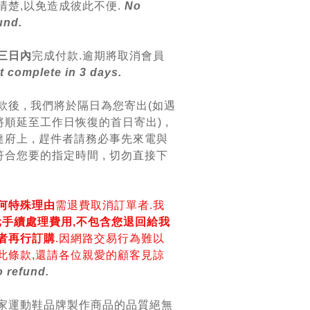
清楚,以免造成彼此不便.
No
und.
三日內
完成付款.逾期將取消會員
 complete in 3 days.
款後 , 我們將於隔日為您寄出(如遇
順延至工作日恢復的首日寄出) ,
府上 , 趕件者請務必事先來電與
合您要的指定時間 , 切勿直接下
何特殊理由
需退費取消訂單者.我
0元手續處理費用,不包含您退回給我
者再行訂購
.因網路交易行為難以
此條款,還請各位親愛的顧客見諒
 refund.
各家運動鞋品牌製作商品的品質絕無