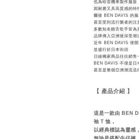
也為哈雷機車製作服裝
因耐磨又具高質感的特
爾後 BEN DAVIS
甚至受到流行樂者的注
多數知名饒舌歌手皆為
品牌傳入亞洲後深受潮
近年 BEN DAVIS
並盛行於日本街頭
日線獨家商品往往銷售
BEN DAVIS 不僅
甚至是整個亞洲潮流流
【 產品介紹
】
這是一款由 BEN D
袖 T 恤，
以經典標誌為靈感
無論是搭配牛仔褲