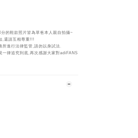
大部分的鞋款照片皆為草爸本人親自拍攝~
,還請互相尊重!!!
務所進行法律監管,請勿以身試法.
一律追究到底,再次感謝大家對adiFANS