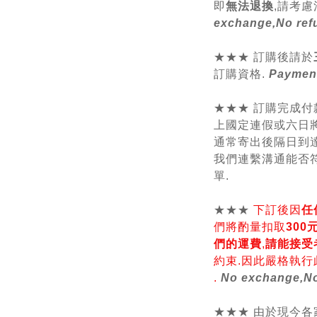
即
無法退換
,請
考慮
exchange,No ref
★★★ 訂購後請於
訂購資格.
Payment
★★★ 訂購完成付
上國定連假或六日將
通常寄出後隔日到達
我們連繫溝通能否符
單.
★★★
下訂後因
任
們將酌量扣取
30
們的運費
,
請能接受
約束.因此嚴格執行
.
No exchange,No
★★★ 由於現今