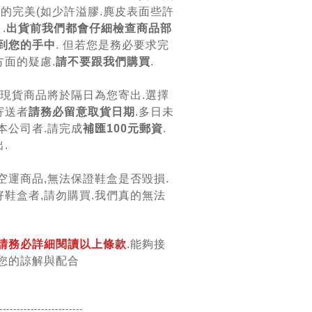
上的完美(如少許溢膠.麂皮表面些許
.
出貨前我們都會仔細檢查商品部
到您的手中
. 但若您是務必要求完
面的疑慮.
請不要跟我們購買
.
.現貨商品將於隔日為您寄出.選擇
寄送者
請務必留意取貨日期
.多日未
本公司者.請完成
補匯100元郵資
.
.
空運商品,無法保證鞋盒是否毀損.
鞋盒者,請勿購買.我們真的無法
請務必詳細閱讀以上條款
.能夠接
您的諒解與配合
------------------
------