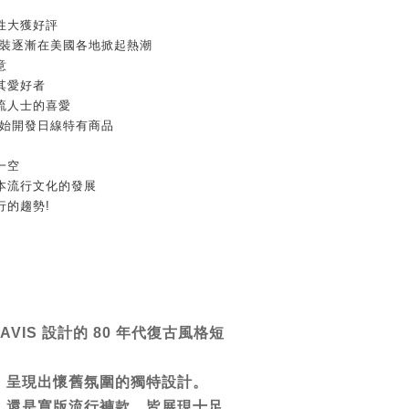
性大獲好評
 的服裝逐漸在美國各地掀起熱潮
意
其愛好者
流人士的喜愛
 便開始開發日線特有商品
一空
是日本流行文化的發展
行的趨勢!
AVIS 設計的 80 年代復古風格短
，呈現出懷舊氛圍的獨特設計。
，還是寬版流行褲款，皆展現十足