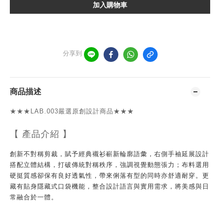
加入購物車
分享到
商品描述
★★★
LAB.003嚴選原創設計商品
★★★
【 產品介紹
】
創新不對稱剪裁，賦予經典襯衫嶄新輪廓語彙，右側手袖延展設計
搭配立體結構，打破傳統對稱秩序，強調視覺動態張力；布料選用
硬挺質感卻保有良好透氣性，帶來俐落有型的同時亦舒適耐穿。更
藏有貼身隱藏式口袋機能，整合設計語言與實用需求，將美感與日
常融合於一體。