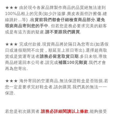
★★★ 由於現今各家品牌製作商品的品質絕無法達到
100%品相上的完美(如少許溢膠.麂皮表面些許擦傷.縫
線跳針...等) .
出貨前我們都會仔細檢查商品部分.避免
瑕疵商品寄到您的手中
. 但若您是務必要求完美的顧客
或是有這方面的疑慮.
請不要跟我們購買
.
★★★ 完成付款後.現貨商品將於隔日為您寄出(如遇假
日或連假期間不出貨，順延至上班日寄出).選擇超商取
貨或是貨運寄送者
請務必留意取貨日期
.多日未領,導致
商品經退回本公司者.請完成
補匯100元郵資
.我們才會
再為您寄出.
★★★ 海外寄回的空運商品,無法保證鞋盒是否毀損.若
您一定是要求完好鞋盒者,請勿購買.我們真的無法一一
保證.
若您是初次購買者.
請務必詳細閱讀以上條款
.能夠接受