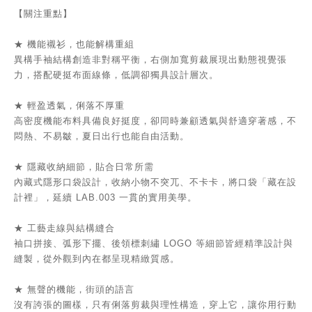
【關注重點】
★ 機能襯衫，也能解構重組
異構手袖結構創造非對稱平衡，右側加寬剪裁展現出動態視覺張
力，搭配硬挺布面線條，低調卻獨具設計層次。
★ 輕盈透氣，俐落不厚重
高密度機能布料具備良好挺度，卻同時兼顧透氣與舒適穿著感，不
悶熱、不易皺，夏日出行也能自由活動。
★ 隱藏收納細節，貼合日常所需
內藏式隱形口袋設計，收納小物不突兀、不卡卡，將口袋「藏在設
計裡」，延續 LAB.003 一貫的實用美學。
★ 工藝走線與結構縫合
袖口拼接、弧形下擺、後領標刺繡 LOGO 等細節皆經精準設計與
縫製，從外觀到內在都呈現精緻質感。
★ 無聲的機能，街頭的語言
沒有誇張的圖樣，只有俐落剪裁與理性構造，穿上它，讓你用行動