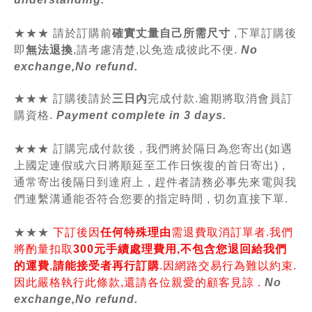
★★★
請於訂購前
確實丈量自己所需尺寸
,
下單訂購後
即
無法退換
,請
考慮清楚,以免造成彼此不便.
No
exchange,No refund.
★★★ 訂購後請於
三日內
完成付款.逾期將取消會員訂
購資格.
Payment complete in 3 days.
★★★ 訂購完成付款後 , 我們將於隔日為您寄出(如遇
上國定連假或六日將順延至工作日恢復的首日寄出) ,
通常寄出後隔日到達府上 , 趕件者請務必事先來電與我
們連繫溝通能否符合您要的指定時間 , 切勿直接下單.
★★★
下訂後因
任何特殊理由
需退費取消訂單者.我們
將酌量扣取
300元手續處理費用,不包含您退回給我們
的運費
,
請能接受者再行訂購
.因網路交易行為難以約束.
因此嚴格執行此條款,還請各位親愛的顧客見諒 .
No
exchange,No refund.