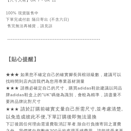
【
尺寸入荷】
UK 7 - UK 11
100% 現貨販售中
下單完成付款 隔日寄出 (不含六日)
售完無法再補貨 , 請見諒
-----------------------------------------------
------
【貼心提醒】
★★★
如果您不確定自己的確實腳長與楦頭級數 , 建議可以
找時間到店內請我們為您用專業器材測量
★★★
請務必確定自己的尺寸 , 購買adidas鞋款
建議
以同品
牌adidas鞋盒上的
"UK"
碼做為識別 , 會較為精準 , 請盡量不
要跨品牌比對尺寸
請於訂購前
確實丈量自己所需尺寸
,並考慮清楚,
★★★
以免造成彼此不便,
下單訂購後即無法退換
下訂後因
任何理由
需退費取消訂單者.除自行負擔寄回之運費
之外 , 我們將向您酌收
300元的處理手續費用
,
請能接受者再