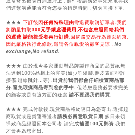
通常寄出後隔日到達府上 , 趕件者請務必事先來電與我
們連繫溝通能否符合您要的指定時間 , 切勿直接下單.
★★★
下訂後因
任何特殊理由
需退費取消訂單者.我們
將酌量扣取
300元手續處理費用,不包含您退回給我們
的運費
,
請能接受者再行訂購
.因網路交易行為難以約束.
因此嚴格執行此條款,還請各位親愛的顧客見諒 .
No
exchange,No refund.
★★★ 由於現今各家運動鞋品牌製作商品的品質絕無
法達到100%品相上的完美(如少許溢膠.麂皮表面些許
擦傷.縫線跳針...等) .
出貨前我們都會仔細檢查商品部
分.避免瑕疵商品寄到您的手中
. 但若您是務必要求完美
的顧客或是有這方面的疑慮.
請不要跟我們購買
.
★★★ 完成付款後.現貨商品將於隔日為您寄出.選擇超
商取貨或是貨運寄送者
請務必留意取貨日期
.多日未領,
導致商品經退回本公司者.請完成
補匯100元郵資
.我們
才會再為您寄出.