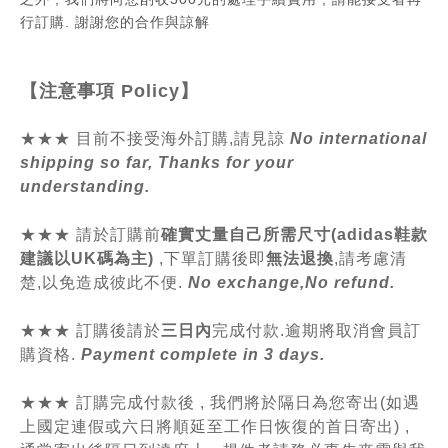
行訂購
. 謝謝您的合作與諒解
【注意事項
Policy
】
★★★ 目前不接受海外訂購,請見諒
No international
shipping so far, Thanks for your
understanding.
★★★
請於訂購前
確實丈量自己所需尺寸(adidas鞋款
建議以UK碼為主)
,
下單訂購後即
無法退換
,請
考慮清
楚,以免造成彼此不便.
No exchange,No refund.
★★★ 訂購後請於
三日內
完成付款.逾期將取消會員訂
購資格.
Payment complete in 3 days.
★★★ 訂購完成付款後 , 我們將於隔日為您寄出(如遇
上國定連假或六日將順延至工作日恢復的首日寄出) ,