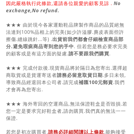
因此嚴格執行此條款,還請各位親愛的顧客見諒 .
No
exchange,No refund.
★★★ 由於現今各家運動鞋品牌製作商品的品質絕無
法達到100%品相上的完美(如少許溢膠.麂皮表面些許
擦傷.縫線跳針...等) .
出貨前我們都會仔細檢查商品部
分.避免瑕疵商品寄到您的手中
. 但若您是務必要求完美
的顧客或是有這方面的疑慮.
請不要跟我們購買
.
★★★ 完成付款後.現貨商品將於隔日為您寄出.選擇超
商取貨或是貨運寄送者
請務必留意取貨日期
.多日未領,
導致商品經退回本公司者.請完成
補匯100元郵資
.我們
才會再為您寄出.
★★★ 海外寄回的空運商品,無法保證鞋盒是否毀損.若
您一定是要求完好鞋盒者,請勿購買.我們真的無法一一
保證.
若您是初次購買者.
請務必詳細閱讀以上條款
.能夠接受