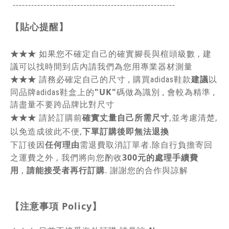
-----------------------------------------------
------
【貼心提醒】
★★★
如果您不確定自己的確實腳長與楦頭級數 , 建
議可以找時間到店內請我們為您用專業器材測量
★★★
建議
請務必確定自己的尺寸 , 購買adidas鞋款
以
"UK"
同品牌adidas鞋盒上的
碼做為識別 , 會較為精準 ,
請盡量不要跨品牌比對尺寸
★★★
請於訂購前
確實丈量自己所需尺寸
,並考慮清楚,
以免造成彼此不便,
下單訂購後即無法退換
下訂後因
任何理由
需退費取消訂單者.除自行負擔寄回
之運費之外 , 我們將向您酌收
300元的處理手續費
用
,
請能接受者再行訂購
. 謝謝您的合作與諒解
【注意事項
Policy
】