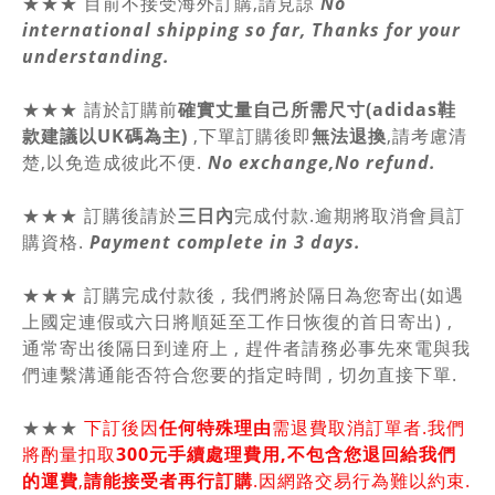
★★★ 目前不接受海外訂購,請見諒
No
international shipping so far, Thanks for your
understanding.
★★★
請於訂購前
確實丈量自己所需尺寸(adidas鞋
款建議以UK碼為主)
,
下單訂購後即
無法退換
,請
考慮清
楚,以免造成彼此不便.
No exchange,No refund.
★★★ 訂購後請於
三日內
完成付款.逾期將取消會員訂
購資格.
Payment complete in 3 days.
★★★ 訂購完成付款後 , 我們將於隔日為您寄出(如遇
上國定連假或六日將順延至工作日恢復的首日寄出) ,
通常寄出後隔日到達府上 , 趕件者請務必事先來電與我
們連繫溝通能否符合您要的指定時間 , 切勿直接下單.
★★★
下訂後因
任何特殊理由
需退費取消訂單者.我們
將酌量扣取
300元手續處理費用,不包含您退回給我們
的運費
,
請能接受者再行訂購
.因網路交易行為難以約束.