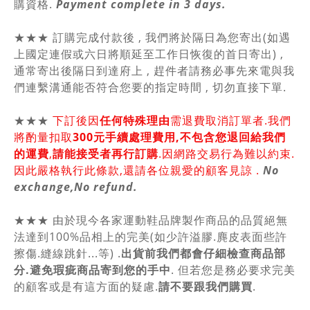
購資格.
Payment complete in 3 days.
★★★ 訂購完成付款後 , 我們將於隔日為您寄出(如遇
上國定連假或六日將順延至工作日恢復的首日寄出) ,
通常寄出後隔日到達府上 , 趕件者請務必事先來電與我
們連繫溝通能否符合您要的指定時間 , 切勿直接下單.
★★★
下訂後因
任何特殊理由
需退費取消訂單者.我們
將酌量扣取
300元手續處理費用,不包含您退回給我們
的運費
,
請能接受者再行訂購
.因網路交易行為難以約束.
因此嚴格執行此條款,還請各位親愛的顧客見諒 .
No
exchange,No refund.
★★★ 由於現今各家運動鞋品牌製作商品的品質絕無
法達到100%品相上的完美(如少許溢膠.麂皮表面些許
擦傷.縫線跳針...等) .
出貨前我們都會仔細檢查商品部
分.避免瑕疵商品寄到您的手中
. 但若您是務必要求完美
的顧客或是有這方面的疑慮.
請不要跟我們購買
.