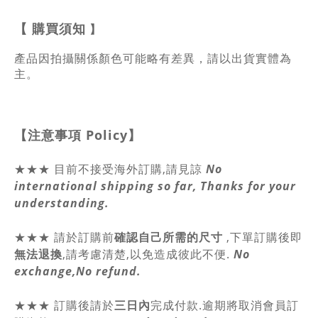
【
購買須知
】
產品因拍攝關係顏色可能略有差異，請以出貨實體為
主。
【注意事項
Policy
】
★★★ 目前不接受海外訂購,請見諒
No
international shipping so far, Thanks for your
understanding.
★★★
請於訂購前
確認自己所需的尺寸
,
下單訂購後即
無法退換
,請
考慮清楚,以免造成彼此不便.
No
exchange,No refund.
★★★ 訂購後請於
三日內
完成付款.逾期將取消會員訂