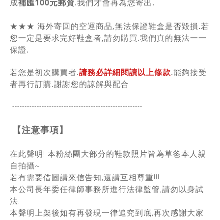
成
補匯100元郵資
.我們才會再為您寄出.
★★★ 海外寄回的空運商品,無法保證鞋盒是否毀損.若
您一定是要求完好鞋盒者,請勿購買.我們真的無法一一
保證.
若您是初次購買者.
請務必詳細閱讀以上條款
.能夠接受
者再行訂購.謝謝您的諒解與配合
-----------------------------------------------
------
【注意事項】
在此聲明! 本粉絲團大部分的鞋款照片皆為草爸本人親
自拍攝~
若有需要借圖請來信告知,還請互相尊重!!!
本公司長年委任律師事務所進行法律監管,請勿以身試
法.
本聲明上架後如有再發現一律追究到底,再次感謝大家