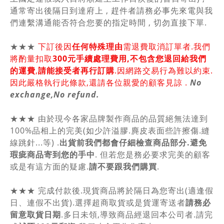
通常寄出後隔日到達府上 , 趕件者請務必事先來電與我
們連繫溝通能否符合您要的指定時間 , 切勿直接下單.
★★★
下訂後因
任何特殊理由
需退費取消訂單者.我們
將酌量扣取
300元手續處理費用,不包含您退回給我們
的運費
,
請能接受者再行訂購
.因網路交易行為難以約束.
因此嚴格執行此條款,還請各位親愛的顧客見諒 .
No
exchange,No refund.
★★★ 由於現今各家品牌製作商品的品質絕無法達到
100%品相上的完美(如少許溢膠.麂皮表面些許擦傷.縫
線跳針...等) .
出貨前我們都會仔細檢查商品部分.避免
瑕疵商品寄到您的手中
. 但若您是務必要求完美的顧客
或是有這方面的疑慮.
請不要跟我們購買
.
★★★ 完成付款後.現貨商品將於隔日為您寄出(適逢假
日、連假不出貨).選擇超商取貨或是貨運寄送者
請務必
留意取貨日期
.多日未領,導致商品經退回本公司者.請完