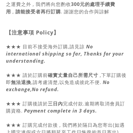
之運費之外 , 我們將向您酌收
300元的處理手續費
用
,
請能接受者再行訂購
. 謝謝您的合作與諒解
【注意事項
Policy
】
★★★ 目前不接受海外訂購,請見諒
No
international shipping so far, Thanks for your
understanding.
★★★
請於訂購前
確實丈量自己所需尺寸
,
下單訂購後
即
無法退換
,請
考慮清楚,以免造成彼此不便.
No
exchange,No refund.
★★★ 訂購後請於
三日內
完成付款.逾期將取消會員訂
購資格.
Payment complete in 3 days.
★★★ 訂購完成付款後 , 我們將於隔日為您寄出(如遇
上國定連假或六日將順延至工作日恢復的首日寄出) ,