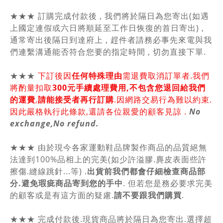
★★★ 訂購完成付款後 , 我們將於隔日為您寄出(如遇
上國定連假或六日將順延至工作日恢復的首日寄出) ,
通常寄出後隔日到達府上 , 趕件者請務必事先來電與我
們連繫溝通能否符合您要的指定時間 , 切勿直接下單.
★★★
下訂後因
任何特殊理由
需退費取消訂單者.我們
將酌量扣取
300元手續處理費用,不包含您退回給我們
的運費
,
請能接受者再行訂購
.因網路交易行為難以約束.
因此嚴格執行此條款,還請各位親愛的顧客見諒 .
No
exchange,No refund.
★★★ 由於現今各家運動鞋品牌製作商品的品質絕無
法達到100%品相上的完美(如少許溢膠.麂皮表面些許
擦傷.縫線跳針...等) .
出貨前我們都會仔細檢查商品部
分.避免瑕疵商品寄到您的手中
. 但若您是務必要求完美
的顧客或是有這方面的疑慮.
請不要跟我們購買
.
★★★ 完成付款後.現貨商品將於隔日為您寄出.選擇超