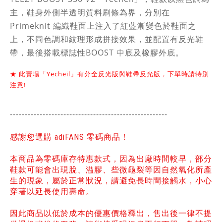
主，鞋身外側半透明質料刷條為界，分別在
Primeknit 編織鞋面上注入了紅藍漸
變色於鞋面之
上，不同色調和紋理形成拼接效果，並配置有反光鞋
帶，最後搭載標誌性
BOOST 中底及橡膠外底。
★
此賣場「Yecheil」有分
全反光
版與鞋帶反光版，下單時請特別
注意!
-----------------------------------------------
------
感謝您選購 adiFANS 零碼商品！
本商品為零碼庫存特惠款式，因為出廠時間較早，部分
鞋款可能會出現脫、溢膠、些微龜裂等因自然氧化所產
生的現象，屬於正常狀況，請避免長時間接觸水，小心
穿著以延長使用壽命。
因此商品以低於成本的優惠價格釋出，售出後一律不提