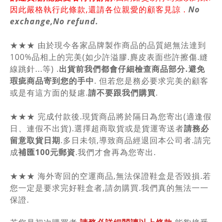
因此嚴格執行此條款,還請各位親愛的顧客見諒 .
No
exchange,No refund.
★★★ 由於現今各家品牌製作商品的品質絕無法達到
100%品相上的完美(如少許溢膠.麂皮表面些許擦傷.縫
線跳針...等) .
出貨前我們都會仔細檢查商品部分.避免
瑕疵商品寄到您的手中
. 但若您是務必要求完美的顧客
或是有這方面的疑慮.
請不要跟我們購買
.
★★★ 完成付款後.現貨商品將於隔日為您寄出(適逢假
日、連假不出貨).選擇超商取貨或是貨運寄送者
請務必
留意取貨日期
.多日未領,導致商品經退回本公司者.請完
成
補匯100元郵資
.我們才會再為您寄出.
★★★ 海外寄回的空運商品,無法保證鞋盒是否毀損.若
您一定是要求完好鞋盒者,請勿購買.我們真的無法一一
保證.