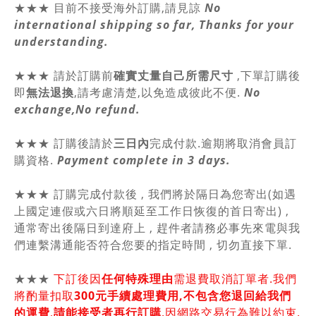
★★★ 目前不接受海外訂購,請見諒
No
international shipping so far, Thanks for your
understanding.
★★★
請於訂購前
確實丈量自己所需尺寸
,
下單訂購後
即
無法退換
,請
考慮清楚,以免造成彼此不便.
No
exchange,No refund.
★★★ 訂購後請於
三日內
完成付款.逾期將取消會員訂
購資格.
Payment complete in 3 days.
★★★ 訂購完成付款後 , 我們將於隔日為您寄出(如遇
上國定連假或六日將順延至工作日恢復的首日寄出) ,
通常寄出後隔日到達府上 , 趕件者請務必事先來電與我
們連繫溝通能否符合您要的指定時間 , 切勿直接下單.
★★★
下訂後因
任何特殊理由
需退費取消訂單者.我們
將酌量扣取
300元手續處理費用,不包含您退回給我們
的運費
,
請能接受者再行訂購
.因網路交易行為難以約束.