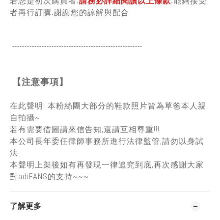
若您是初次購買者.
請務必詳細閱讀以上條款
.能夠接受
者再行訂購.謝謝您的諒解與配合
-----------------------------------------------
------
【注意事項】
在此聲明! 本粉絲團大部分的鞋款照片皆為草爸本人親
自拍攝~
若有需要借圖請來信告知,還請互相尊重!!!
本公司長年委任律師事務所進行法律監管,請勿以身試
法.
本聲明上架後如有再發現一律追究到底,再次感謝大家
對adiFANS的支持~~~
了解更多