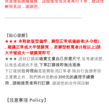
供退換或維修服務，請能接受現況者再行下單，敬請理
解與見諒，謝謝您。
-----------------------------------------------
------
【貼心提醒】
★★★
本鞋款版型偏窄 ,
腳型正常或偏細者(A-D楦)
,
建議正常或大
半號
購買
. 若腳型較寬者(E楦以上)請
大半號或大一號購買即可 .
★★★
請於訂購前
確實丈量自己所需尺寸
,並考慮清楚,
以免造成彼此不便,
下單訂購後即無法退換
下訂後因
任何理由
需退費取消訂單者.除自行負擔寄回
之運費之外 , 我們將向您酌收
300元的處理手續費
用
,
請能接受者再行訂購
. 謝謝您的合作與諒解
【注意事項
Policy
】