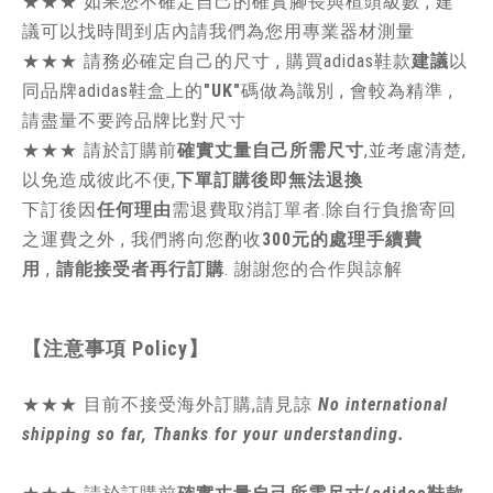
★★★
如果您不確定自己的確實腳長與楦頭級數 , 建
議可以找時間到店內請我們為您用專業器材測量
★★★
請務必確定自己的尺寸 , 購買adidas鞋款
建議
以
同品牌adidas鞋盒上的
"UK"
碼做為識別 , 會較為精準 ,
請盡量不要跨品牌比對尺寸
★★★
請於訂購前
確實丈量自己所需尺寸
,並考慮清楚,
以免造成彼此不便,
下單訂購後即無法退換
下訂後因
任何理由
需退費取消訂單者.除自行負擔寄回
之運費之外 , 我們將向您酌收
300元的處理手續費
用
,
請能接受者再行訂購
. 謝謝您的合作與諒解
【注意事項
Policy
】
★★★ 目前不接受海外訂購,請見諒
No international
shipping so far, Thanks for your understanding.