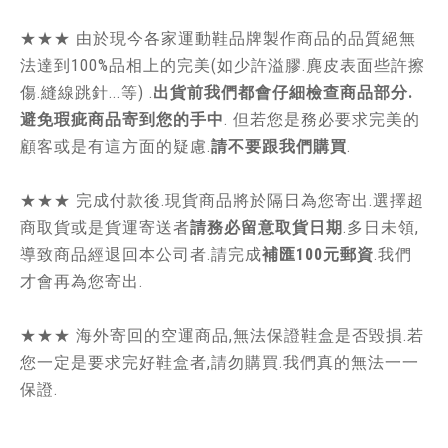
★★★ 由於現今各家運動鞋品牌製作商品的品質絕無
法達到100%品相上的完美(如少許溢膠.麂皮表面些許擦
傷.縫線跳針...等) .
出貨前我們都會仔細檢查商品部分.
避免瑕疵商品寄到您的手中
. 但若您是務必要求完美的
顧客或是有這方面的疑慮.
請不要跟我們購買
.
★★★ 完成付款後.現貨商品將於隔日為您寄出.選擇超
商取貨或是貨運寄送者
請務必留意取貨日期
.多日未領,
導致商品經退回本公司者.請完成
補匯100元郵資
.我們
才會再為您寄出.
★★★ 海外寄回的空運商品,無法保證鞋盒是否毀損.若
您一定是要求完好鞋盒者,請勿購買.我們真的無法一一
保證.