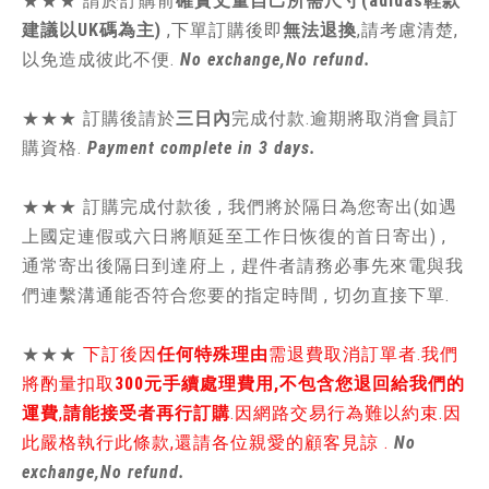
★★★
請於訂購前
確實丈量自己所需尺寸(adidas鞋款
建議以UK碼為主)
,
下單訂購後即
無法退換
,請
考慮清楚,
以免造成彼此不便.
No exchange,No refund.
★★★ 訂購後請於
三日內
完成付款.逾期將取消會員訂
購資格.
Payment complete in 3 days.
★★★ 訂購完成付款後 , 我們將於隔日為您寄出(如遇
上國定連假或六日將順延至工作日恢復的首日寄出) ,
通常寄出後隔日到達府上 , 趕件者請務必事先來電與我
們連繫溝通能否符合您要的指定時間 , 切勿直接下單.
★★★
下訂後因
任何特殊理由
需退費取消訂單者.我們
將酌量扣取
300元手續處理費用,不包含您退回給我們的
運費
,
請能接受者再行訂購
.因網路交易行為難以約束.因
此嚴格執行此條款,還請各位親愛的顧客見諒 .
No
exchange,No refund.