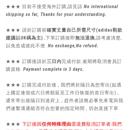
★★★ 目前不接受海外訂購,請見諒
No international
shipping so far, Thanks for your understanding.
★★★
請於訂購前
確實丈量自己所需尺寸(adidas鞋款
建議以UK碼為主)
,
下單訂購後即
無法退換
,請
考慮清楚,
以免造成彼此不便.
No exchange,No refund.
★★★ 訂購後請於
三日內
完成付款.逾期將取消會員訂
購資格.
Payment complete in 3 days.
★★★ 訂購完成付款後 , 我們將於隔日為您寄出(如遇
上國定連假或六日將順延至工作日恢復的首日寄出) ,
通常寄出後隔日到達府上 , 趕件者請務必事先來電與我
們連繫溝通能否符合您要的指定時間 , 切勿直接下單.
★★★
下訂後因
任何特殊理由
需退費取消訂單者.我們