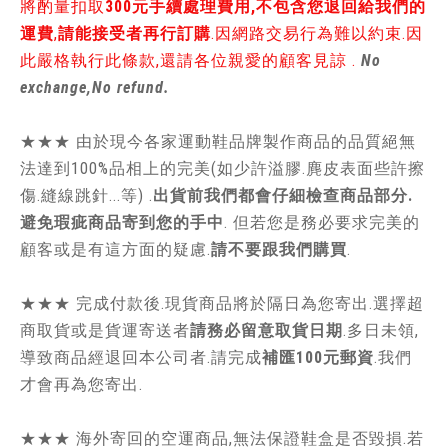
將酌量扣取
300元手續處理費用,不包含您退回給我們的
運費
,
請能接受者再行訂購
.因網路交易行為難以約束.因
此嚴格執行此條款,還請各位親愛的顧客見諒 .
No
exchange,No refund.
★★★ 由於現今各家運動鞋品牌製作商品的品質絕無
法達到100%品相上的完美(如少許溢膠.麂皮表面些許擦
傷.縫線跳針...等) .
出貨前我們都會仔細檢查商品部分.
避免瑕疵商品寄到您的手中
. 但若您是務必要求完美的
顧客或是有這方面的疑慮.
請不要跟我們購買
.
★★★ 完成付款後.現貨商品將於隔日為您寄出.選擇超
商取貨或是貨運寄送者
請務必留意取貨日期
.多日未領,
導致商品經退回本公司者.請完成
補匯100元郵資
.我們
才會再為您寄出.
★★★ 海外寄回的空運商品,無法保證鞋盒是否毀損.若