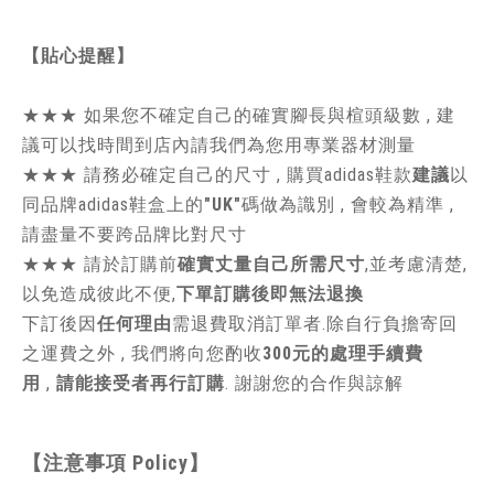
【貼心提醒】
★★★
如果您不確定自己的確實腳長與楦頭級數 , 建
議可以找時間到店內請我們為您用專業器材測量
★★★
請務必確定自己的尺寸 , 購買adidas鞋款
建議
以
同品牌adidas鞋盒上的
"UK"
碼做為識別 , 會較為精準 ,
請盡量不要跨品牌比對尺寸
★★★
請於訂購前
確實丈量自己所需尺寸
,並考慮清楚,
以免造成彼此不便,
下單訂購後即無法退換
下訂後因
任何理由
需退費取消訂單者.除自行負擔寄回
之運費之外 , 我們將向您酌收
300元的處理手續費
用
,
請能接受者再行訂購
. 謝謝您的合作與諒解
【注意事項
Policy
】